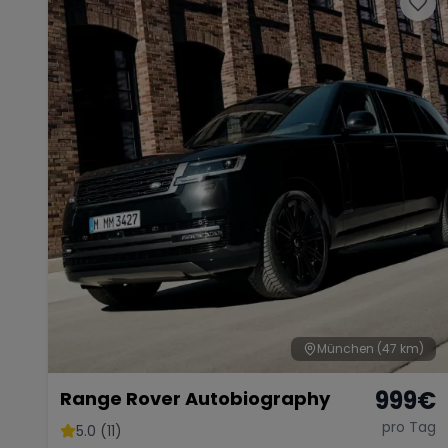
München
(47 km)
999
€
Range Rover Autobiography
pro Tag
5.0 (11)