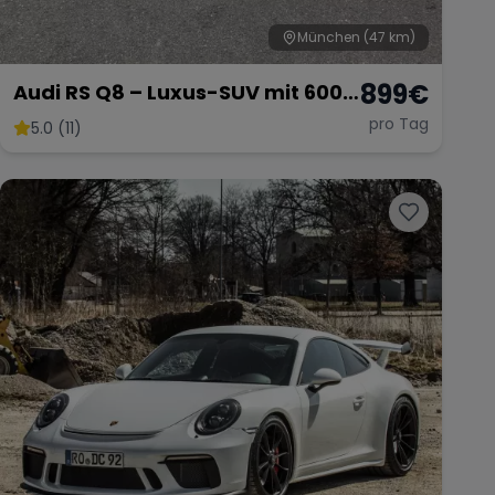
München
(47 km)
899
€
Audi RS Q8 – Luxus-SUV mit 600
PS
pro Tag
5.0 (11)