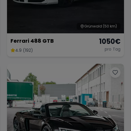
Grünwald
(50 km)
1050
€
Ferrari 488 GTB
pro Tag
4.9 (192)