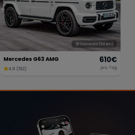
Grünwald
(50 km)
610
€
Mercedes G63 AMG
pro Tag
4.9 (192)