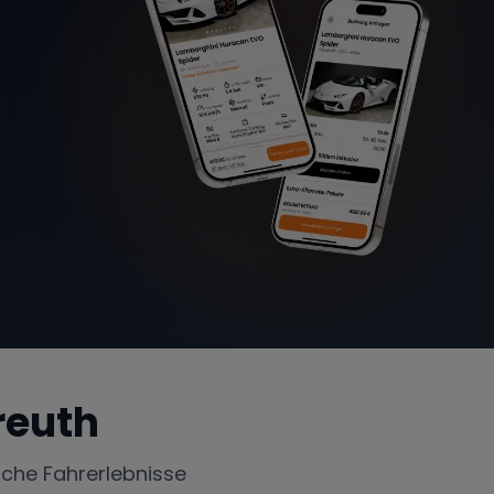
reuth
iche Fahrerlebnisse