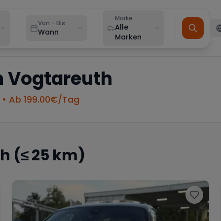
Marke
Von - Bis
Alle
Wann
Marken
n
Vogtareuth
• Ab
199.00
€/Tag
th
(≤ 25 km)