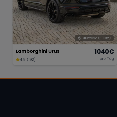
Grünwald
(50 km)
1040
€
Lamborghini Urus
pro Tag
4.9 (192)