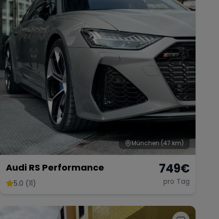
München
(47 km)
749
€
Audi RS Performance
pro Tag
5.0 (11)