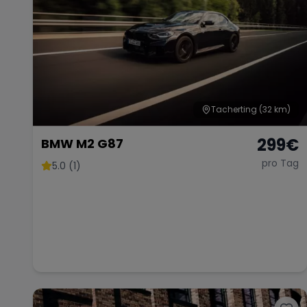
Tacherting
(32 km)
299
€
BMW M2 G87
pro Tag
5.0 (1)