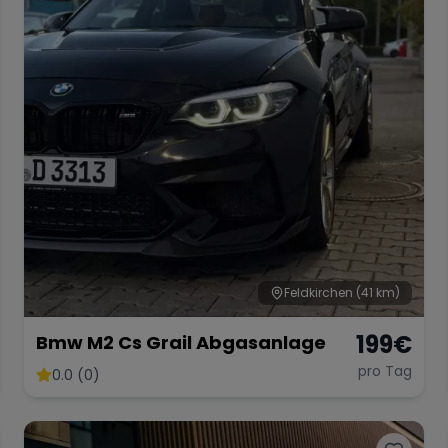
Feldkirchen
(41 km)
199
€
Bmw M2 Cs Grail Abgasanlage
pro Tag
0.0 (0)