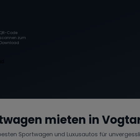
QR-Code
scannen zum
Download
twagen mieten in
Vogta
besten Sportwagen und Luxusautos für unvergessl