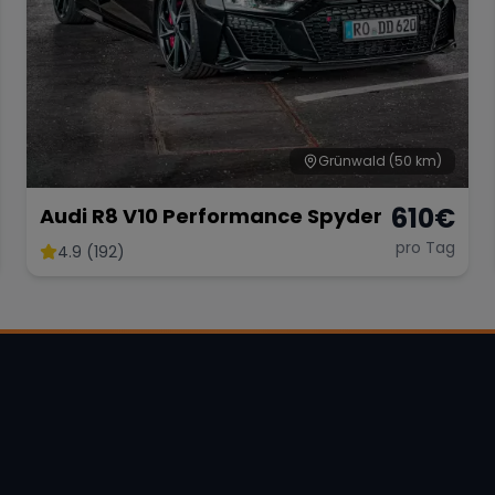
Grünwald
(50 km)
610
€
Audi R8 V10 Performance Spyder
pro Tag
4.9 (192)