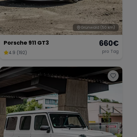
Grünwald
(50 km)
660
€
Porsche 911 GT3
pro Tag
4.9 (192)