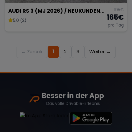
195
€
AUDI RS 3 (MJ 2026) / NEUKUNDEN
165
€
BONUS +50km !
5.0 (2)
pro Tag
1
← Zurück
2
3
Weiter →
Besser in der App
Das volle Drivable-Erlebnis