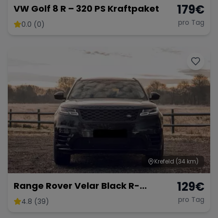
179
€
VW Golf 8 R – 320 PS Kraftpaket
pro Tag
0.0 (0)
Krefeld
(34 km)
129
€
Range Rover Velar Black R-
Dynamic
pro Tag
4.8 (39)