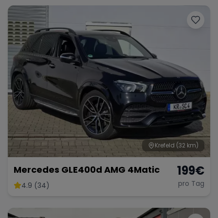
Krefeld
(32 km)
199
€
Mercedes GLE400d AMG 4Matic
pro Tag
4.9 (34)