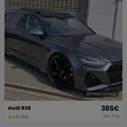
Krefeld
(32 km)
385
€
Audi RS6
pro Tag
4.9 (34)