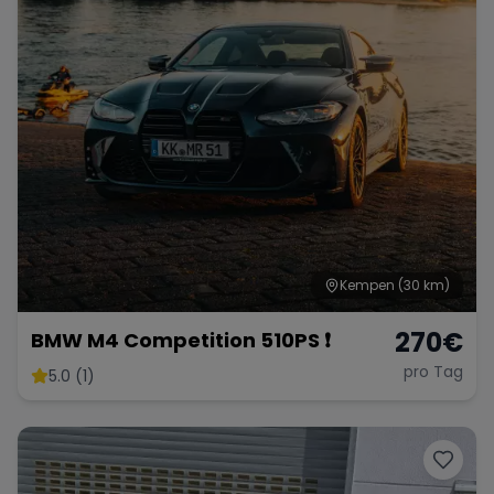
Range Rover
Corvette
Kempen
(30 km)
270
€
BMW M4 Competition 510PS ❗️
pro Tag
5.0 (1)