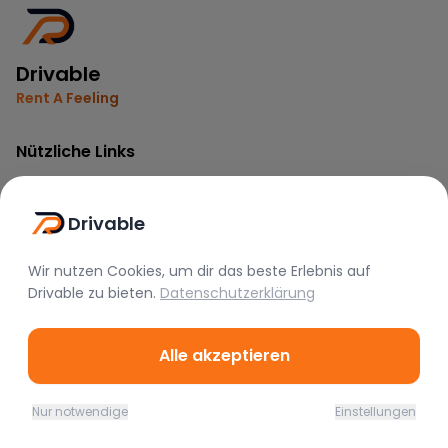
Drivable
Rent A Feeling
Nützliche Links
Vermieter werden
FAQ
Drivable
Instagram
Wir nutzen Cookies, um dir das beste Erlebnis auf
TikTok
Drivable
zu bieten.
Datenschutzerklärung
Rechtliches
Alle akzeptieren
Nutzungsbedingungen
Datenschutz
Nur notwendige
Einstellungen
Impressum
Home
Favoriten
Mieten
Chat
Profil