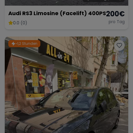
200
€
Audi RS3 Limosine (Facelift) 400PS
pro Tag
0.0 (0)
~1,2 Stunden