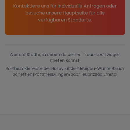
Kontaktiere uns für individuelle Anfragen oder
besuche unsere Hauptseite für alle
verfügbaren Standorte.
Weitere Städte, in denen du deinen Traumsportwagen
mieten kannst.
Pohlheim
Kiefersfelden
Husby
Luhden
Uebigau-Wahrenbrück
Schefflenz
Pöttmes
Dillingen/Saar
Teupitz
Bad Emstal