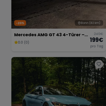
Bonn
(82 km)
-20%
249
€
Mercedes AMG GT 43 4-Türer –
199
€
Luxuriöse Sportlimousine
0.0 (0)
pro Tag