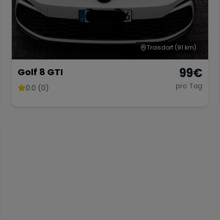
Troisdorf
(91 km)
99
€
Golf 8 GTI
pro Tag
0.0 (0)