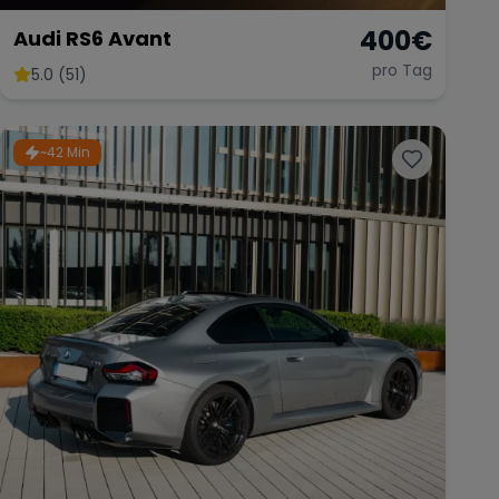
400
€
Audi RS6 Avant
pro Tag
5.0 (51)
~42 Min