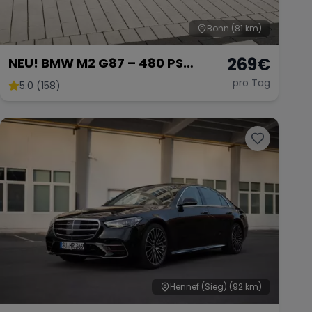
Bonn
(81 km)
269
€
NEU! BMW M2 G87 – 480 PS
Power
pro Tag
5.0 (158)
Hennef (Sieg)
(92 km)