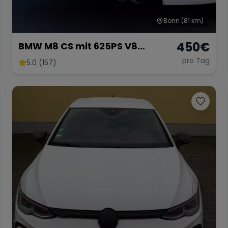
Bonn
(81 km)
450
€
BMW M8 CS mit 625PS V8
Twinturbo Gran Coupe
pro Tag
5.0 (157)