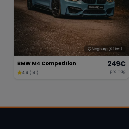
Siegburg
(92 km)
249
€
BMW M4 Competition
pro Tag
4.9 (141)