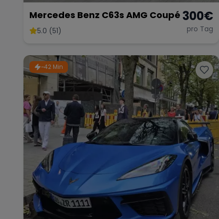
300
€
Mercedes Benz C63s AMG Coupé
pro Tag
5.0 (51)
~42 Min