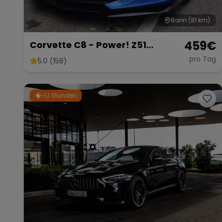
Bonn
(81 km)
459
€
Corvette C8 - Power! Z51
DIAMANT
pro Tag
5.0 (158)
~1,1 Stunden