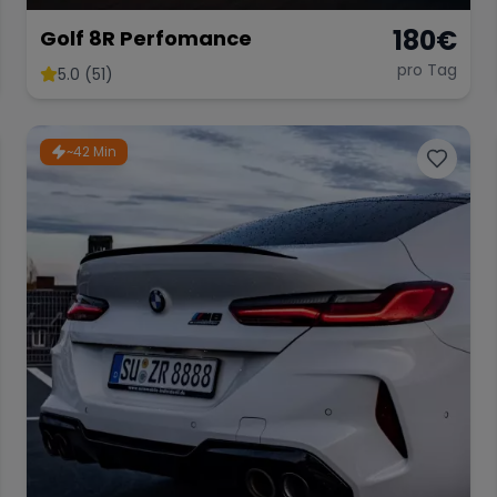
180
€
Golf 8R Perfomance
pro Tag
5.0 (51)
~42 Min