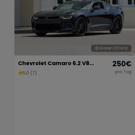
Graben
(20 km)
250
€
Chevrolet Camaro 6.2 V8
Customkingz
pro Tag
5.0 (7)