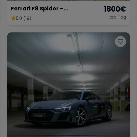
1800
€
Ferrari F8 Spider –
Atemberaubendes Cabrio
pro Tag
5.0 (19)