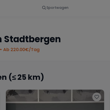
Sportwagen
Von - Bis
Marke
en
Wann
Alle Marken
n
Stadtbergen
• Ab
220.00
€/Tag
en
(≤ 25 km)