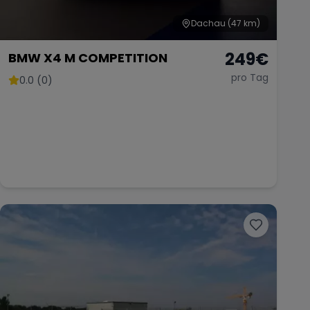
Dachau
(47 km)
249
€
BMW X4 M COMPETITION
pro Tag
0.0 (0)