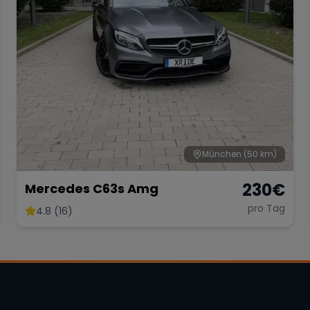
München
(50 km)
230
€
Mercedes C63s Amg
pro Tag
4.8 (16)