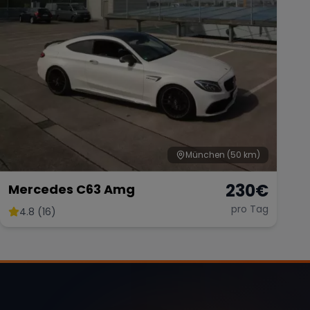
München
(50 km)
230
€
Mercedes C63 Amg
pro Tag
4.8 (16)