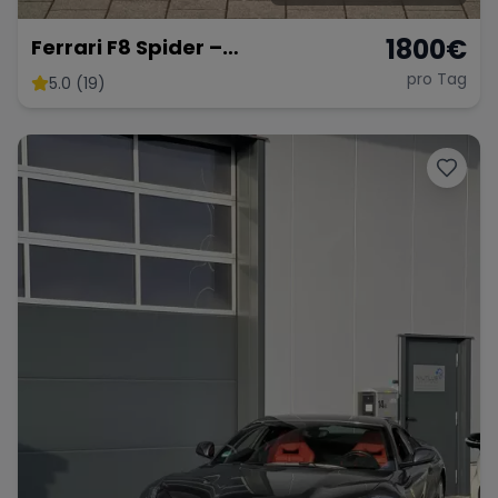
1800
€
Ferrari F8 Spider –
Atemberaubendes Cabrio
pro Tag
5.0 (19)