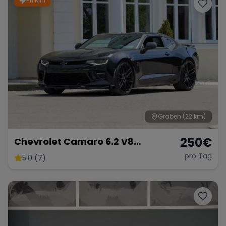
~11 Min
Porsche
Lamborghini
Ferrari
Wann
Zeitraum wählen
McLaren
Ford
Jaguar
Tesla
Chevrolet
Dodge
Graben
(22 km)
250
€
Chevrolet Camaro 6.2 V8
Customkingz
pro Tag
5.0 (7)
Bentley
Rolls Royce
Aston Martin
Bugatti
Lotus
Maserati