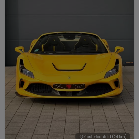
Range Rover
Corvette
Klosterlechfeld
(24 km)