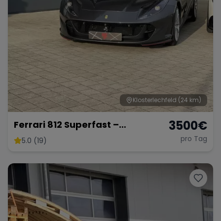
Klosterlechfeld
(24 km)
3500
€
Ferrari 812 Superfast –
Ultimativer V12-Supersportler
pro Tag
5.0 (19)