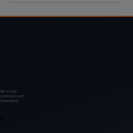
QR-Code
scannen zum
Download