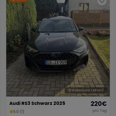
Wallenhorst
(48 km)
220
€
Audi RS3 Schwarz 2025
pro Tag
5.0 (1)