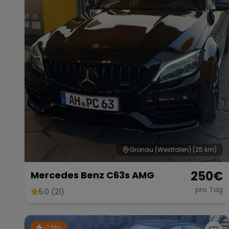
Gronau (Westfalen)
(25 km)
250
€
Mercedes Benz C63s AMG
pro Tag
5.0 (21)
~2 Min