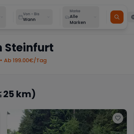
Marke
Von - Bis
Alle
Wann
Marken
n
Steinfurt
• Ab
199.00
€/Tag
≤ 25 km)