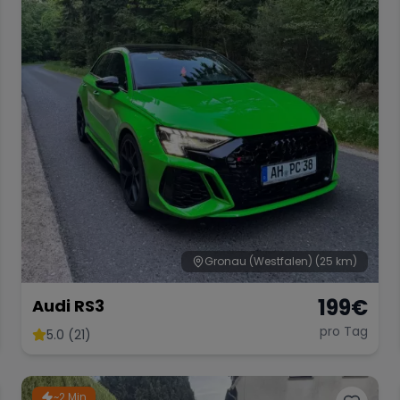
Gronau (Westfalen)
(25 km)
199
€
Audi RS3
pro Tag
5.0 (21)
~2 Min