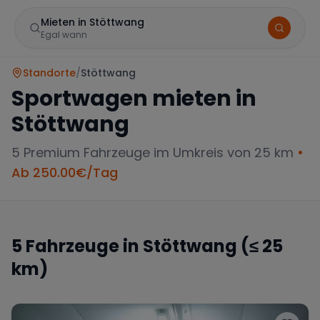
Mieten in Stöttwang
Egal wann
Standorte
/
Stöttwang
Sportwagen mieten in
Stöttwang
5
Premium Fahrzeuge im Umkreis von 25 km
•
Ab
250.00
€/Tag
Marke
5
Fahrzeuge in
Stöttwang
(≤ 25
km)
Mercedes
BMW
Audi