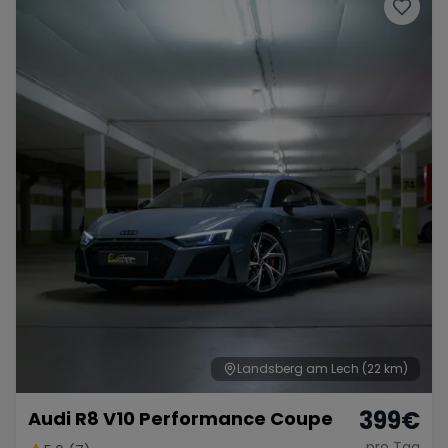
Porsche
Lamborghini
Ferrari
Wann
Zeitraum wählen
McLaren
Ford
Jaguar
Tesla
Chevrolet
Dodge
Bentley
Rolls Royce
Aston Martin
Landsberg am Lech
(22 km)
399
€
Audi R8 V10 Performance Coupe
Bugatti
Lotus
Maserati
pro Tag