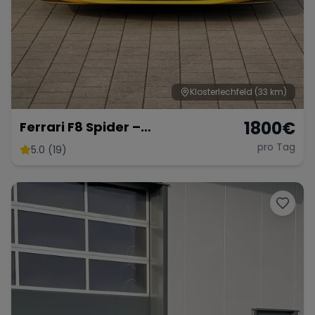
Klosterlechfeld
(33 km)
1800
€
Ferrari F8 Spider –
Atemberaubendes Cabrio
pro Tag
5.0 (19)