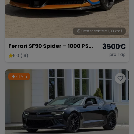
Klosterlechfeld
(33 km)
3500
€
Ferrari SF90 Spider – 1000 PS
Supersportwagen
pro Tag
5.0 (19)
~11 Min