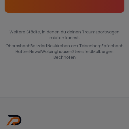
Weitere Städte, in denen du deinen Traumsportwagen
mieten kannst.
Oberasbach
Betzdorf
Neukirchen am Teisenberg
Epfenbach
Hatten
Newel
Wölpinghausen
Steinsfeld
Molbergen
Bechhofen