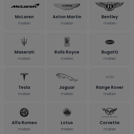
McLaren
Aston Martin
Bentley
mieten
mieten
mieten
Maserati
Rolls Royce
Bugatti
mieten
mieten
mieten
Tesla
Jaguar
Range Rover
mieten
mieten
mieten
Alfa Romeo
Lotus
Corvette
mieten
mieten
mieten