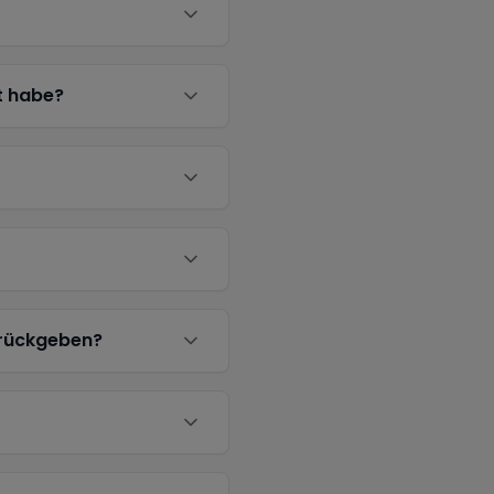
t habe?
urückgeben?