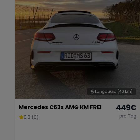
Langquaid
(40 km)
449
€
Mercedes C63s AMG KM FREI
pro Tag
0.0 (0)