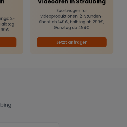
in
Videodreh
in
Straubing
Sportwagen für
Videoproduktionen
: 2-Stunden-
ings
: 2-
Shoot ab 149€, Halbtag ab 299€,
Halbtag
Ganztag ab 499€
499€
Jetzt anfragen
ubing