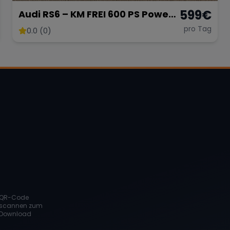
599
€
Audi RS6 – KM FREI 600 PS Power-
Kombi
pro Tag
0.0 (0)
QR-Code
scannen zum
Download