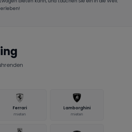
rtwagen bieten kann, und tauchen Sie ein in die Welt
 erleben!
ing
ührenden
Ferrari
Lamborghini
mieten
mieten