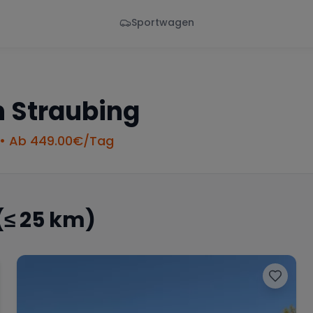
Sportwagen
Von - Bis
Marke
en
Wann
Alle Marken
n
Straubing
• Ab
449.00
€/Tag
(≤ 25 km)