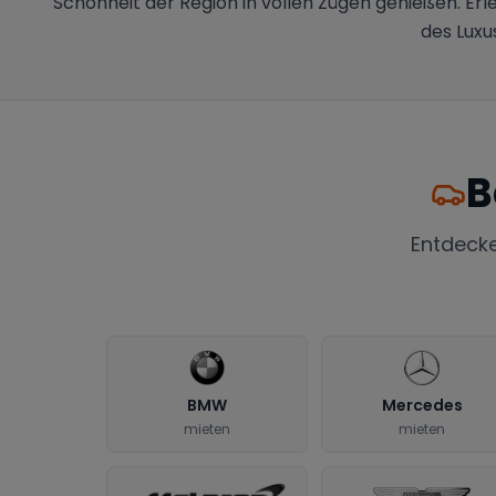
Schönheit der Region in vollen Zügen genießen. Erle
des Luxu
B
Entdeck
BMW
Mercedes
mieten
mieten