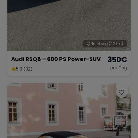
Nürnberg
(42 km)
350
€
Audi RSQ8 – 600 PS Power-SUV
pro Tag
5.0 (32)