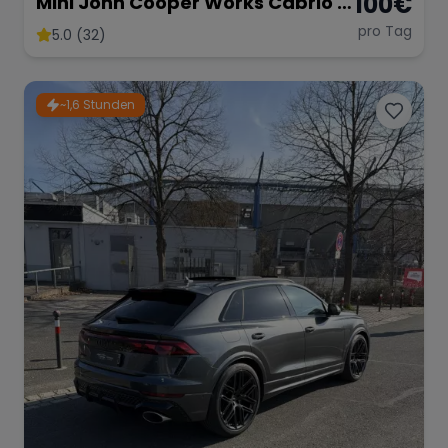
100
€
Mini John Cooper Works Cabrio –
Fahrspaß Offenes Verdeck
pro Tag
5.0 (32)
~1,6 Stunden