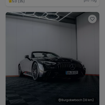
pro Tag
5.0 (35)
Range Rover
Corvette
Burgoberbach
(33 km)