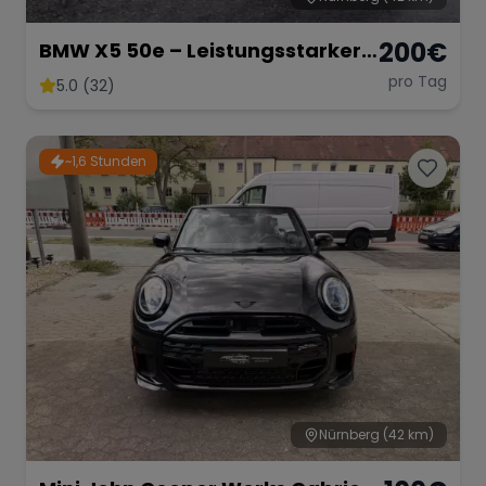
200
€
BMW X5 50e – Leistungsstarker
Hybrid-SUV mit 489 PS
pro Tag
5.0 (32)
~1,6 Stunden
Nürnberg
(42 km)