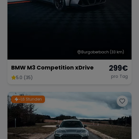
Burgoberbach
(33 km)
299
€
BMW M3 Competition xDrive
pro Tag
5.0 (35)
~1,6 Stunden