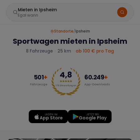
Mieten in Ipsheim
Egal wann
Standorte
/
Ipsheim
Sportwagen mieten in Ipsheim
8
Fahrzeuge
·
25 km
·
ab
100
€ pro Tag
4,8
501
+
60.249
+
Fahrzeuge
App-Downloads
Marke
178
Bewertungen
LADEN IM
JETZT BEI
Mercedes
BMW
Audi
App Store
Google Play