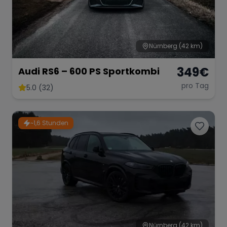
Nürnberg
(42 km)
349
€
Audi RS6 – 600 PS Sportkombi
pro Tag
5.0 (32)
~1,6 Stunden
Nürnberg
(42 km)