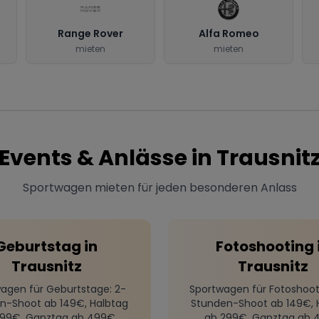
Range Rover
Alfa Romeo
mieten
mieten
Events & Anlässe in
Trausnit
Sportwagen mieten für jeden besonderen Anlass
Geburtstag
in
Fotoshooting
Trausnitz
Trausnitz
agen für Geburtstage
: 2-
Sportwagen für Fotoshoot
n-Shoot ab 149€, Halbtag
Stunden-Shoot ab 149€, 
299€, Ganztag ab 499€
ab 299€, Ganztag ab 