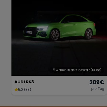
Weiden in der Oberpfalz
(18 km)
209
€
AUDI RS3
pro Tag
5.0 (38)