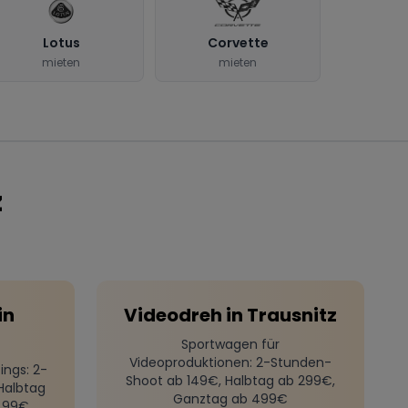
Lotus
Corvette
mieten
mieten
z
in
Videodreh
in
Trausnitz
Sportwagen für
Videoproduktionen
: 2-Stunden-
ings
: 2-
Shoot ab 149€, Halbtag ab 299€,
Halbtag
Ganztag ab 499€
499€