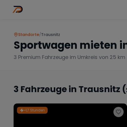
Wo
Stadt wähl
Standorte
/
Trausnitz
Sportwagen mieten i
3
Premium Fahrzeuge im Umkreis von 25 km
3
Fahrzeuge in
Trausnitz
(
~1,7 Stunden