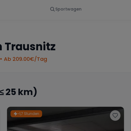
Sportwagen
Von - Bis
Marke
en
Wann
Alle Marken
n
Trausnitz
• Ab
209.00
€/Tag
≤ 25 km)
~1,7 Stunden