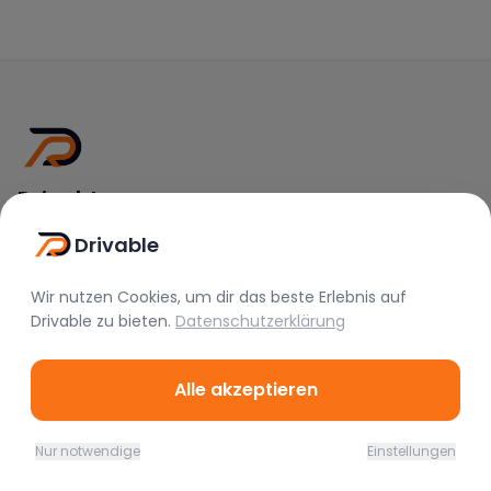
Drivable
Rent A Feeling
Drivable
Nützliche Links
Wir nutzen Cookies, um dir das beste Erlebnis auf
Drivable
zu bieten.
Datenschutzerklärung
Vermieter werden
FAQ
Alle akzeptieren
Instagram
TikTok
Nur notwendige
Einstellungen
Home
Favoriten
Mieten
Chat
Profil
Rechtliches