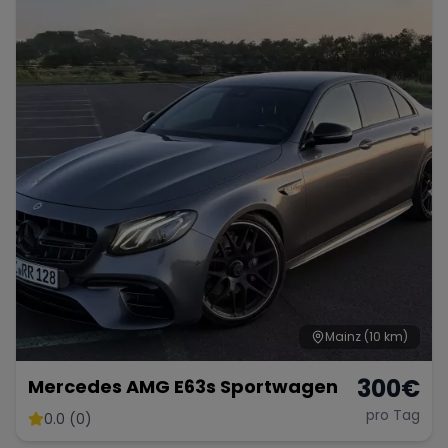
Porsche
Lamborghini
Ferrari
Wann
Zeitraum wählen
McLaren
Ford
Jaguar
Tesla
Chevrolet
Dodge
Bentley
Rolls Royce
Aston Martin
Mainz
(10 km)
300
€
Mercedes AMG E63s Sportwagen
pro Tag
0.0 (0)
Bugatti
Lotus
Maserati