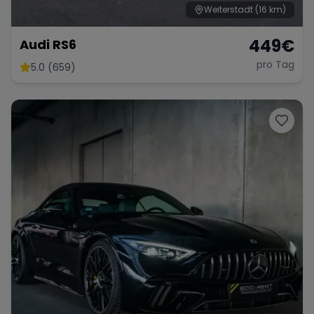
Weiterstadt
(16 km)
449
€
Audi RS6
pro Tag
5.0 (659)