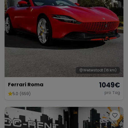
Weiterstadt
(16 km)
1049
€
Ferrari Roma
pro Tag
5.0 (659)