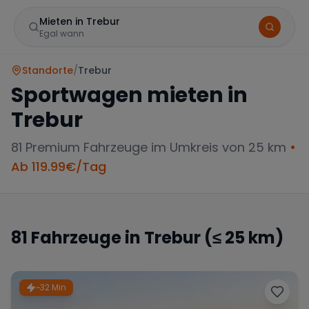
Mieten in Trebur
Egal wann
Standorte
/
Trebur
Sportwagen mieten in
Trebur
81
Premium Fahrzeuge im Umkreis von 25 km
•
Ab
119.99
€/Tag
Marke
81
Fahrzeuge in
Trebur
(≤ 25 km)
Mercedes
BMW
Audi
~32 Min