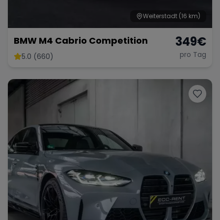
Weiterstadt
(16 km)
349
€
BMW M4 Cabrio Competition
pro Tag
5.0 (660)