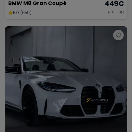
449
€
BMW M8 Gran Coupé
pro Tag
5.0 (659)