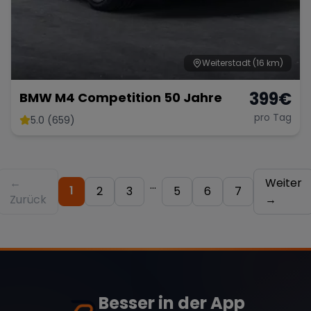
Weiterstadt
(16 km)
399
€
BMW M4 Competition 50 Jahre
pro Tag
5.0 (659)
←
Weiter
...
1
2
3
5
6
7
Zurück
→
Besser in der App