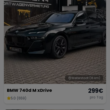
Weiterstadt
(16 km)
299
€
BMW 740d M xDrive
pro Tag
5.0 (659)