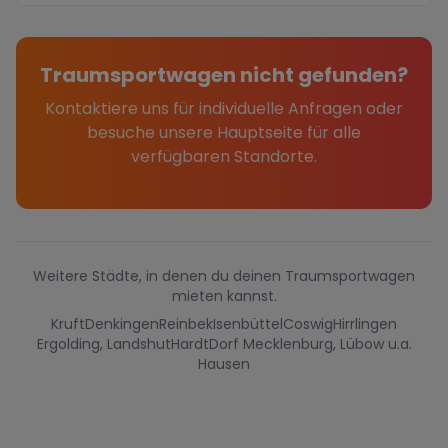
Traumsportwagen nicht gefunden?
Kontaktiere uns für individuelle Anfragen oder
besuche unsere Hauptseite für alle
verfügbaren Standorte.
Weitere Städte, in denen du deinen Traumsportwagen
mieten kannst.
Kruft
Denkingen
Reinbek
Isenbüttel
Coswig
Hirrlingen
Ergolding, Landshut
Hardt
Dorf Mecklenburg, Lübow u.a.
Hausen