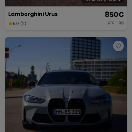
850
€
Lamborghini Urus
pro Tag
5.0 (2)