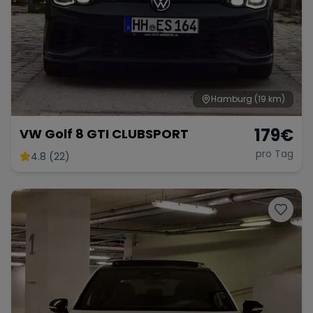
Hamburg
(19 km)
179
€
VW Golf 8 GTI CLUBSPORT
pro Tag
4.8 (22)