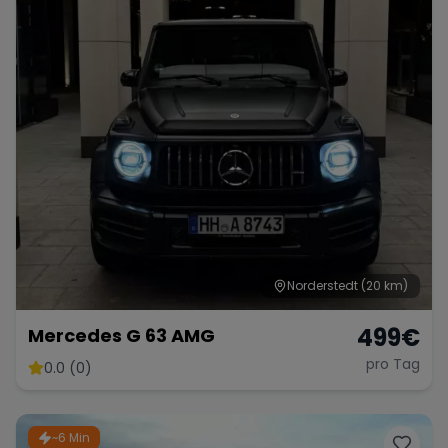
Norderstedt
(20 km)
499
€
Mercedes G 63 AMG
pro Tag
0.0 (0)
~6 Min