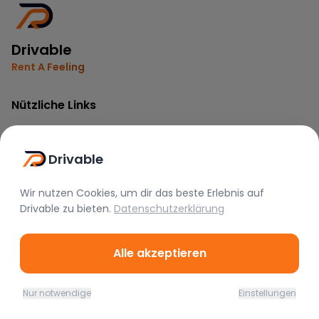
Drivable
Rent A Feeling
Nützliche Links
Vermieter werden
FAQ
Drivable
Instagram
TikTok
Wir nutzen Cookies, um dir das beste Erlebnis auf
Drivable
zu bieten.
Datenschutzerklärung
Rechtliches
Alle akzeptieren
Nutzungsbedingungen
Datenschutz
Nur notwendige
Einstellungen
Impressum
Home
Favoriten
Mieten
Chat
Profil