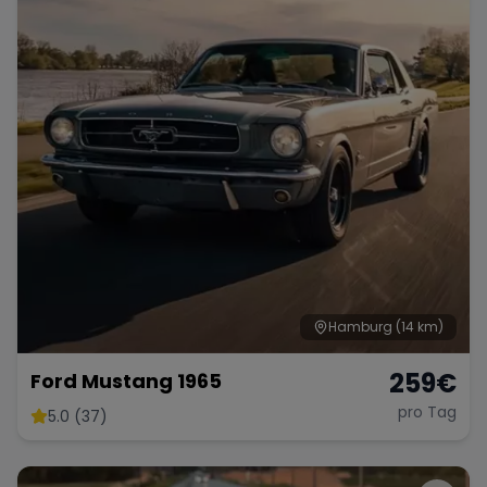
Porsche
Lamborghini
Ferrari
Wann
Zeitraum wählen
McLaren
Ford
Jaguar
Tesla
Chevrolet
Dodge
Hamburg
(14 km)
Bentley
Rolls Royce
Aston Martin
259
€
Ford Mustang 1965
pro Tag
5.0 (37)
Bugatti
Lotus
Maserati