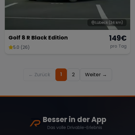
Lübeck
(34 km)
149
€
Golf 8 R Black Edition
pro Tag
5.0 (26)
1
← Zurück
2
Weiter →
Besser in der App
Das volle Drivable-Erlebnis