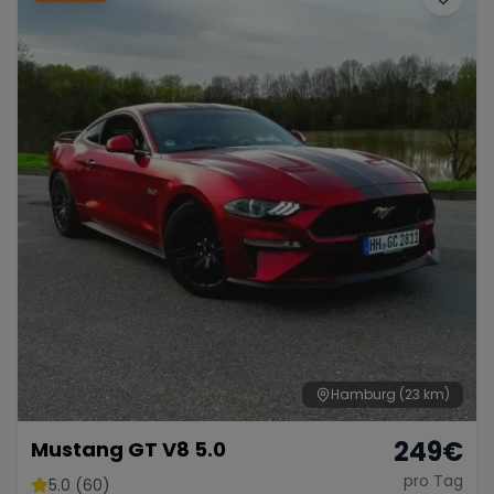
Hamburg
(23 km)
249
€
Mustang GT V8 5.0
pro Tag
5.0 (60)