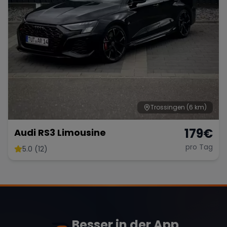
Trossingen
(6 km)
179
€
Audi RS3 Limousine
pro Tag
5.0 (12)
Besser in der App