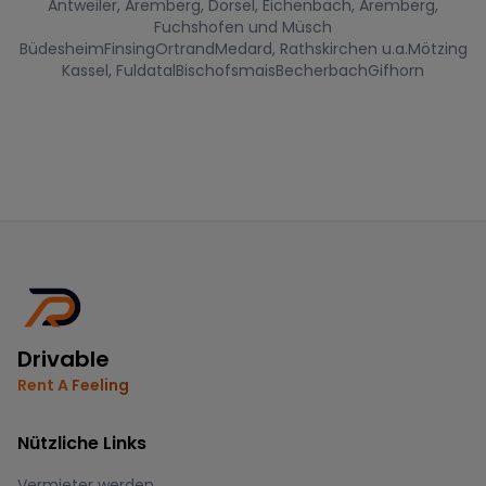
Antweiler, Aremberg, Dorsel, Eichenbach, Aremberg,
Fuchshofen und Müsch
Büdesheim
Finsing
Ortrand
Medard, Rathskirchen u.a.
Mötzing
Kassel, Fuldatal
Bischofsmais
Becherbach
Gifhorn
Drivable
Rent A Feeling
Nützliche Links
Vermieter werden