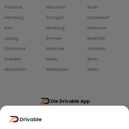
Frankfurt
München
Berlin
Hamburg
Stuttgart
Düsseldorf
Köln
Nürnberg
Hannover
Leipzig
Bremen
Bielefeld
Dortmund
Karlsruhe
Potsdam
Dresden
Essen
Bonn
Mannheim
Wiesbaden
Mainz
Die Drivable App
Push-Benachrichtigungen
Drivable
Direkt-Chat
Schnellere Buchung