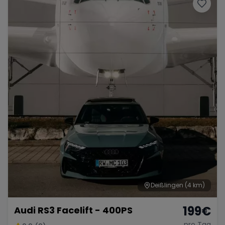
Porsche
Lamborghini
Ferrari
Wann
Zeitraum wählen
McLaren
Ford
Jaguar
Tesla
Chevrolet
Dodge
Bentley
Rolls Royce
Aston Martin
Deißlingen
(4 km)
199
€
Audi RS3 Facelift - 400PS
Bugatti
Lotus
Maserati
pro Tag