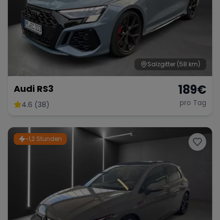
Salzgitter
(58 km)
189
€
Audi RS3
pro Tag
4.6 (38)
~1,2 Stunden