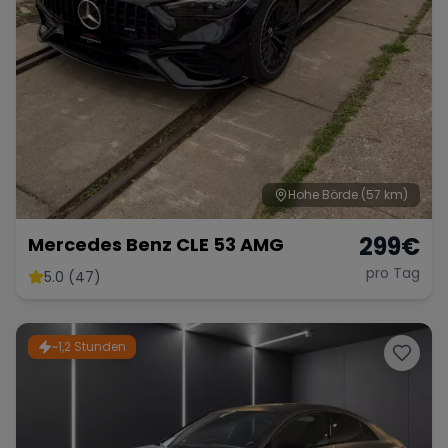
Hohe Börde
(57 km)
299
€
Mercedes Benz CLE 53 AMG
pro Tag
5.0 (47)
~1,2 Stunden