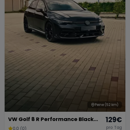
Peine
(52 km)
129
€
VW Golf 8 R Performance Black
Edition – 333 PS Kraftpaket
pro Tag
0.0 (0)