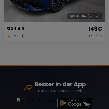
Salzgitter
(58 km)
149
€
Golf 8 R
pro Tag
4.6 (38)
Besser in der App
Das volle Drivable-Erlebnis