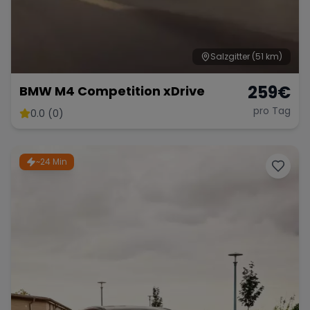
Salzgitter
(51 km)
259
€
BMW M4 Competition xDrive
pro Tag
0.0 (0)
~24 Min