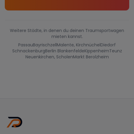
Weitere Städte, in denen du deinen Traumsportwagen
mieten kannst.
Passau
Bayrischzell
Malente, Kirchnüchel
Diedorf
Schnackenburg
Berlin Blankenfelde
Kippenheim
Teunz
Neuenkirchen, Scholen
Markt Berolzheim