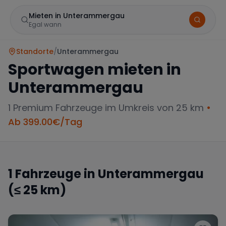
Mieten in Unterammergau
Egal wann
Standorte
/
Unterammergau
Sportwagen mieten in
Unterammergau
1
Premium Fahrzeuge im Umkreis von 25 km
•
Ab
399.00
€/Tag
Marke
1
Fahrzeuge in
Unterammergau
(≤ 25 km)
Mercedes
BMW
Audi