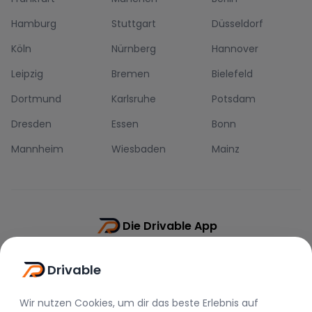
Hamburg
Stuttgart
Düsseldorf
Köln
Nürnberg
Hannover
Leipzig
Bremen
Bielefeld
Dortmund
Karlsruhe
Potsdam
Dresden
Essen
Bonn
Mannheim
Wiesbaden
Mainz
Die Drivable App
Push-Benachrichtigungen
Drivable
Direkt-Chat
Schnellere Buchung
Wir nutzen Cookies, um dir das beste Erlebnis auf