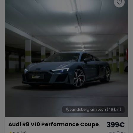
Porsche
Lamborghini
Ferrari
Wann
Zeitraum wählen
McLaren
Ford
Jaguar
Tesla
Chevrolet
Dodge
Bentley
Rolls Royce
Aston Martin
Landsberg am Lech
(49 km)
399
€
Audi R8 V10 Performance Coupe
Bugatti
Lotus
Maserati
pro Tag