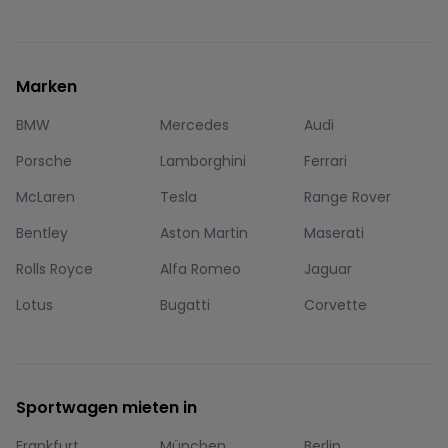
Marken
BMW
Mercedes
Audi
Porsche
Lamborghini
Ferrari
McLaren
Tesla
Range Rover
Bentley
Aston Martin
Maserati
Rolls Royce
Alfa Romeo
Jaguar
Lotus
Bugatti
Corvette
Sportwagen mieten in
Frankfurt
München
Berlin