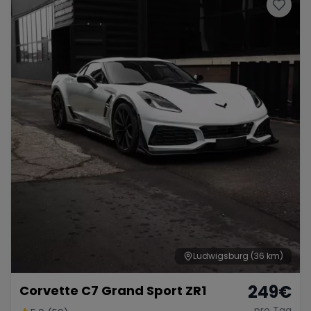
Porsche
Lamborghini
Ferrari
Wann
Zeitraum wählen
McLaren
Ford
Jaguar
Tesla
Chevrolet
Dodge
Bentley
Rolls Royce
Aston Martin
Ludwigsburg
(36 km)
249
€
Corvette C7 Grand Sport ZR1
Bugatti
Lotus
Maserati
pro Tag