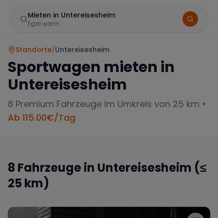
Mieten in Untereisesheim
Egal wann
Standorte
/
Untereisesheim
Sportwagen mieten in
Untereisesheim
8
Premium Fahrzeuge im Umkreis von 25 km
•
Ab
115.00
€/Tag
Marke
8
Fahrzeuge in
Untereisesheim
(≤
25 km)
Mercedes
BMW
Audi