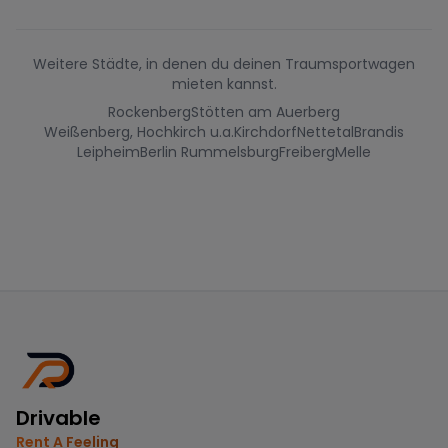
Weitere Städte, in denen du deinen Traumsportwagen
mieten kannst.
Rockenberg
Stötten am Auerberg
Weißenberg, Hochkirch u.a.
Kirchdorf
Nettetal
Brandis
Leipheim
Berlin Rummelsburg
Freiberg
Melle
Drivable
Rent A Feeling