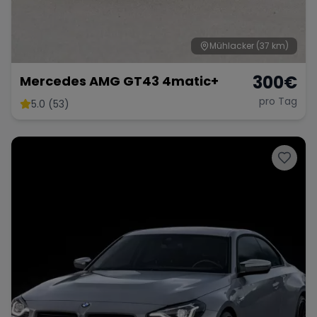
Mühlacker
(37 km)
300
€
Mercedes AMG GT43 4matic+
pro Tag
5.0 (53)