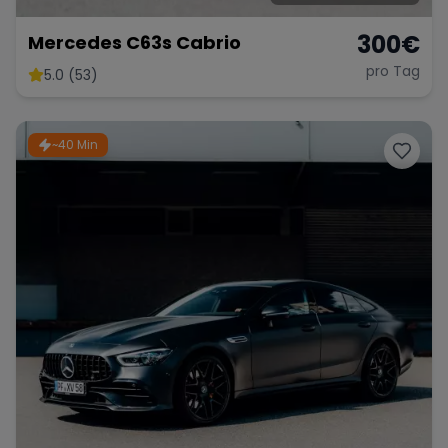
300
€
Mercedes C63s Cabrio
pro Tag
5.0 (53)
~40 Min