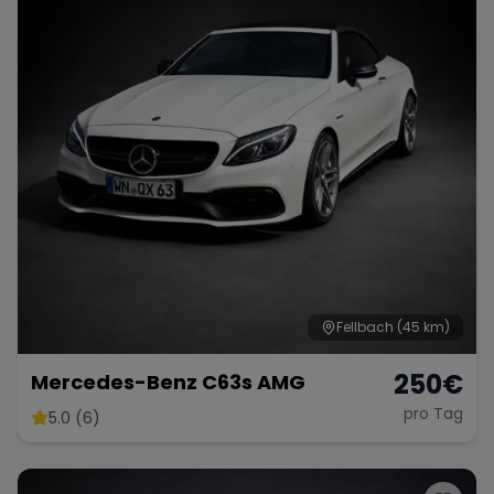
Fellbach
(45 km)
250
€
Mercedes-Benz C63s AMG
pro Tag
5.0 (6)