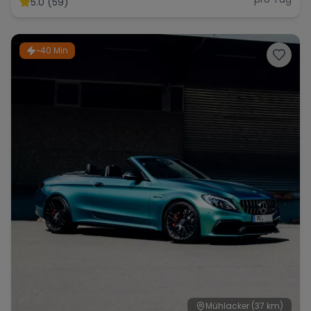
5.0 (59)
~40 Min
Range Rover
Corvette
Mühlacker
(37 km)