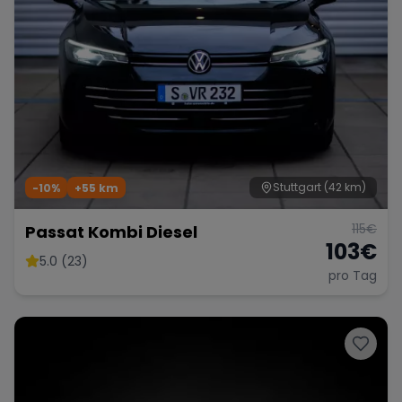
Stuttgart
(42 km)
-10%
+
55
km
115
€
Passat Kombi Diesel
103
€
5.0 (23)
pro Tag