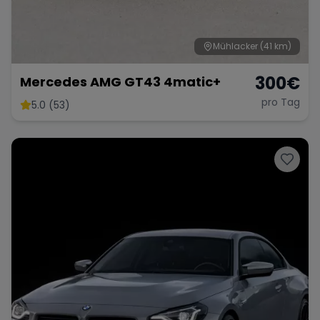
Mühlacker
(41 km)
300
€
Mercedes AMG GT43 4matic+
pro Tag
5.0 (53)