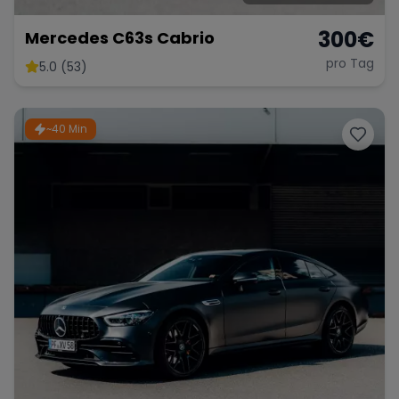
300
€
Mercedes C63s Cabrio
pro Tag
5.0 (53)
~40 Min