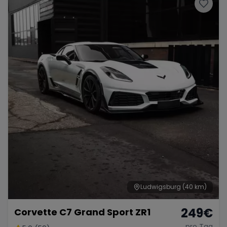
Porsche
Lamborghini
Ferrari
Wann
Zeitraum wählen
McLaren
Ford
Jaguar
Tesla
Chevrolet
Dodge
Bentley
Rolls Royce
Aston Martin
Ludwigsburg
(40 km)
249
€
Corvette C7 Grand Sport ZR1
Bugatti
Lotus
Maserati
pro Tag