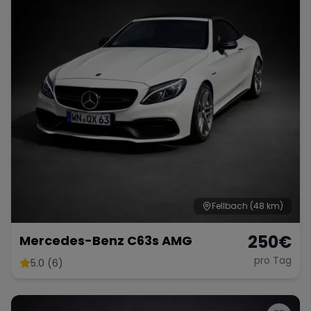
Fellbach
(48 km)
250
€
Mercedes-Benz C63s AMG
pro Tag
5.0 (6)