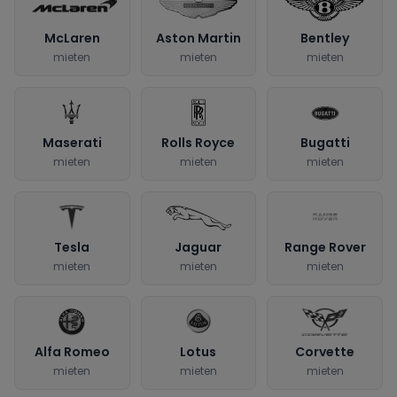
McLaren
Aston Martin
Bentley
mieten
mieten
mieten
Maserati
Rolls Royce
Bugatti
mieten
mieten
mieten
Tesla
Jaguar
Range Rover
mieten
mieten
mieten
Alfa Romeo
Lotus
Corvette
mieten
mieten
mieten