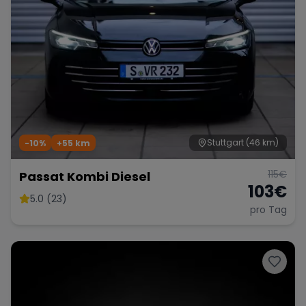
Stuttgart
(46 km)
-10%
+
55
km
115
€
Passat Kombi Diesel
103
€
5.0 (23)
pro Tag