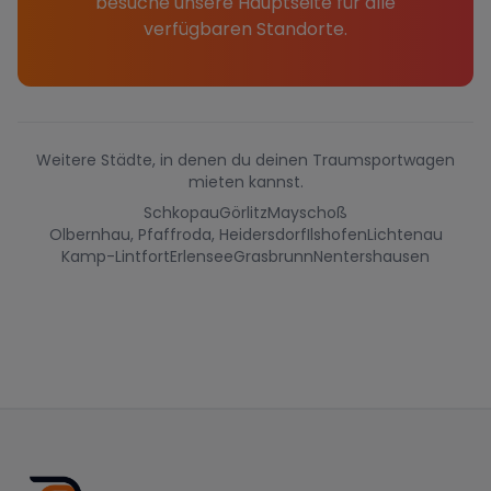
besuche unsere Hauptseite für alle
verfügbaren Standorte.
Weitere Städte, in denen du deinen Traumsportwagen
mieten kannst.
Schkopau
Görlitz
Mayschoß
Olbernhau, Pfaffroda, Heidersdorf
Ilshofen
Lichtenau
Kamp-Lintfort
Erlensee
Grasbrunn
Nentershausen