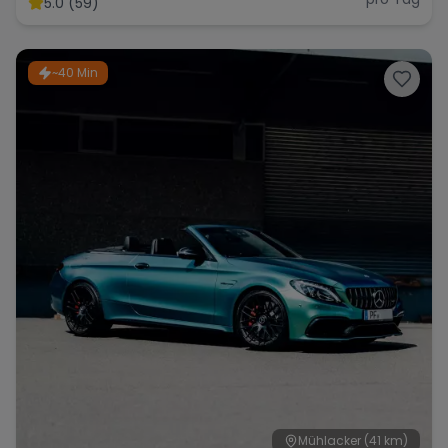
5.0 (59)
~40 Min
Range Rover
Corvette
Mühlacker
(41 km)