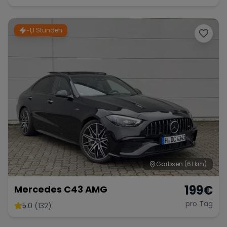
~1,1 Stunden
Garbsen
(61 km)
199
€
Mercedes C43 AMG
pro Tag
5.0 (132)