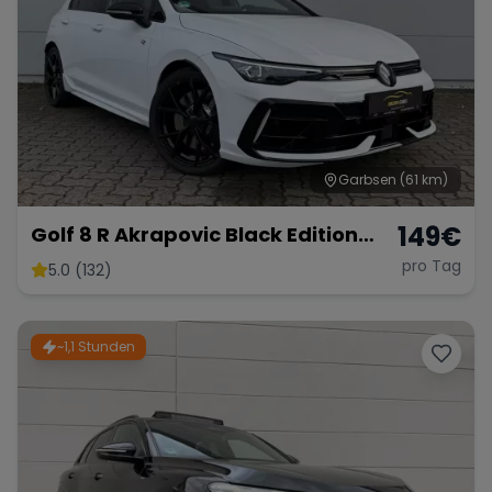
Garbsen
(61 km)
149
€
Golf 8 R Akrapovic Black Edition
333PS
pro Tag
5.0 (132)
~1,1 Stunden