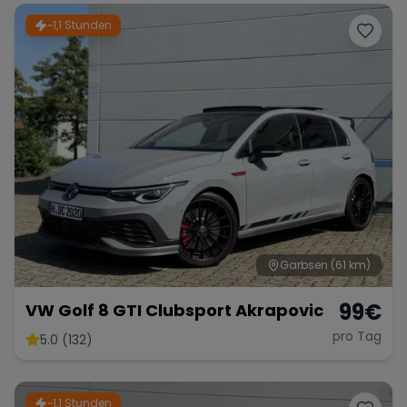
~1,1 Stunden
Garbsen
(61 km)
99
€
VW Golf 8 GTI Clubsport Akrapovic
pro Tag
5.0 (132)
~1,1 Stunden