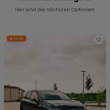
Porsche
Lamborghini
Ferrari
Hier sind die nächsten Optionen:
Wann
Zeitraum wählen
McLaren
Ford
Jaguar
~24 Min
Tesla
Chevrolet
Dodge
Bentley
Rolls Royce
Aston Martin
Bugatti
Lotus
Maserati