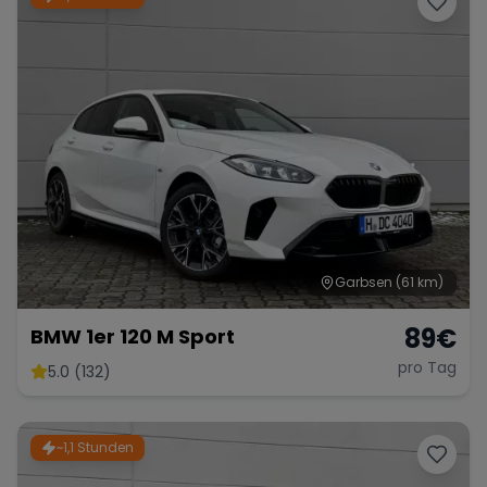
Garbsen
(61 km)
89
€
BMW 1er 120 M Sport
pro Tag
5.0 (132)
~1,1 Stunden