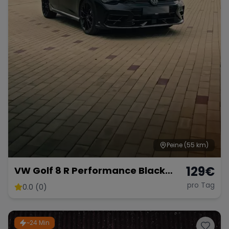
Range Rover
Corvette
Peine
(55 km)
129
€
VW Golf 8 R Performance Black
Edition – 333 PS Kraftpaket
pro Tag
0.0 (0)
~24 Min