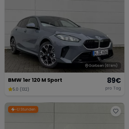
Garbsen
(61 km)
89
€
BMW 1er 120 M Sport
pro Tag
5.0 (132)
~1,1 Stunden