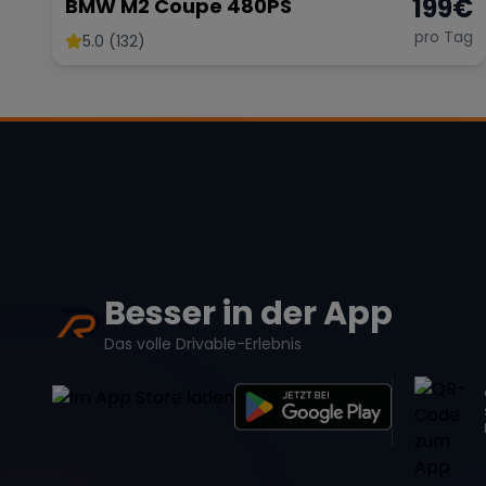
199
€
BMW M2 Coupe 480PS
pro Tag
5.0 (132)
Besser in der App
Das volle Drivable-Erlebnis