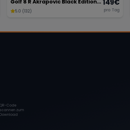
149
€
Golf 8 R Akrapovic Black Edition
333PS
pro Tag
5.0 (132)
QR-Code
scannen zum
Download