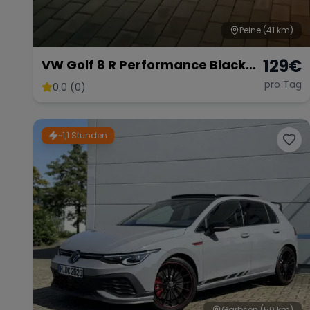
Peine
(41 km)
129
€
VW Golf 8 R Performance Black
Edition – 333 PS Kraftpaket
pro Tag
0.0 (0)
~1,1 Stunden
Garbsen
(50 km)