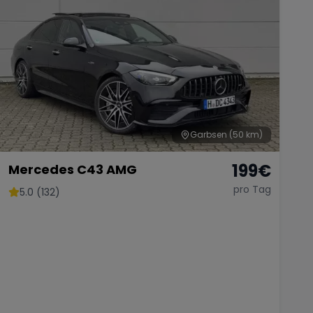
Garbsen
(50 km)
199
€
Mercedes C43 AMG
pro Tag
5.0 (132)