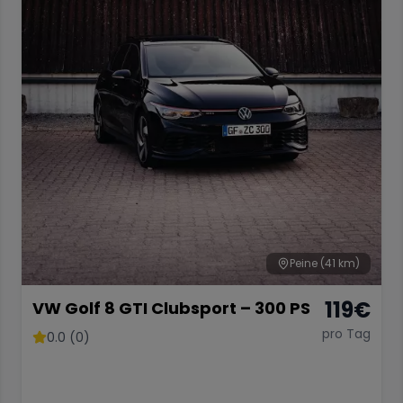
Peine
(41 km)
119
€
VW Golf 8 GTI Clubsport – 300 PS
pro Tag
0.0 (0)