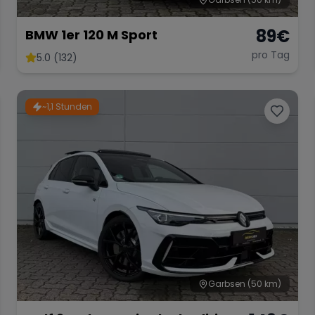
89
€
BMW 1er 120 M Sport
pro Tag
5.0 (132)
~1,1 Stunden
Garbsen
(50 km)