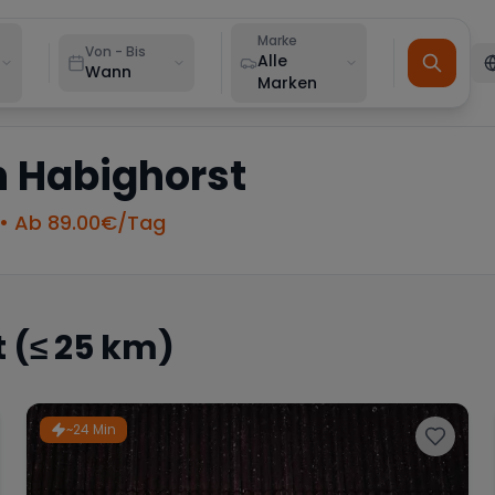
Marke
Von - Bis
Alle
Wann
Marken
n
Habighorst
• Ab
89.00
€/Tag
t
(≤ 25 km)
~24 Min