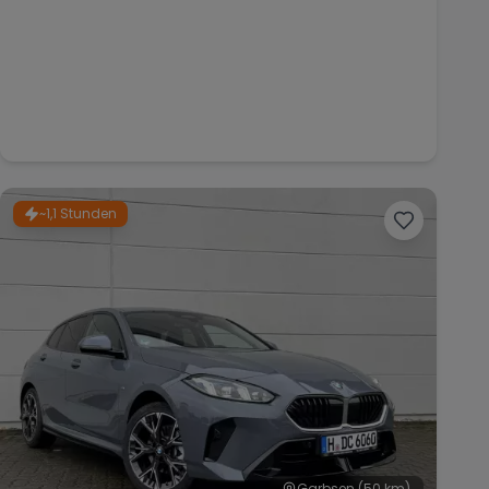
~1,1 Stunden
Garbsen
(50 km)