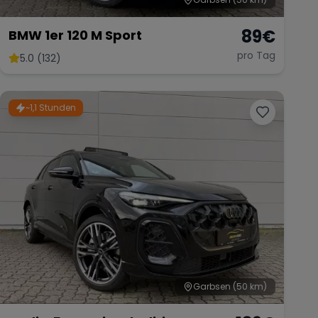
89
€
BMW 1er 120 M Sport
pro Tag
5.0 (132)
~1,1 Stunden
Garbsen
(50 km)