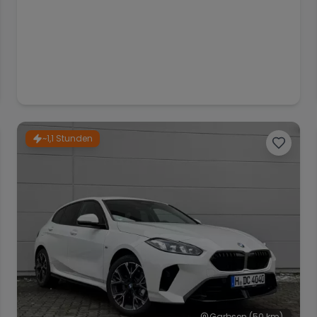
~1,1 Stunden
Garbsen
(50 km)