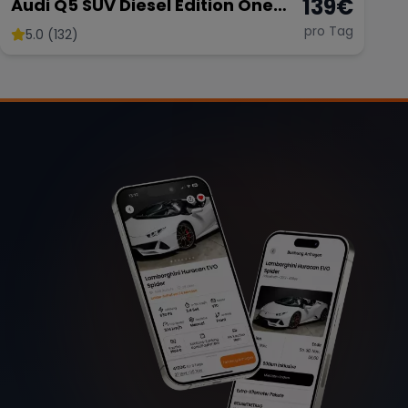
139
€
Audi Q5 SUV Diesel Edition One
Neu
pro Tag
5.0 (132)