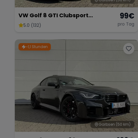
99
€
VW Golf 8 GTI Clubsport
Akrapovic
pro Tag
5.0 (132)
~1,1 Stunden
Garbsen
(50 km)