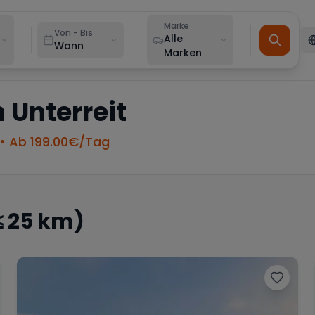
Marke
Von - Bis
Alle
Wann
Marken
n
Unterreit
• Ab
199.00
€/Tag
≤ 25 km)