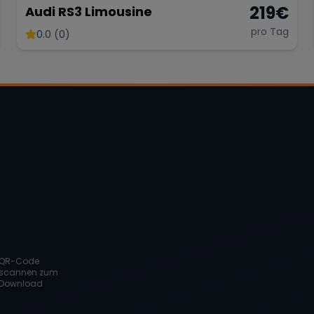
219
€
Audi RS3 Limousine
pro Tag
0.0 (0)
QR-Code
scannen zum
Download