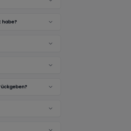
t habe?
urückgeben?