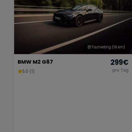
Tacherting
(19 km)
299
€
BMW M2 G87
pro Tag
5.0 (1)