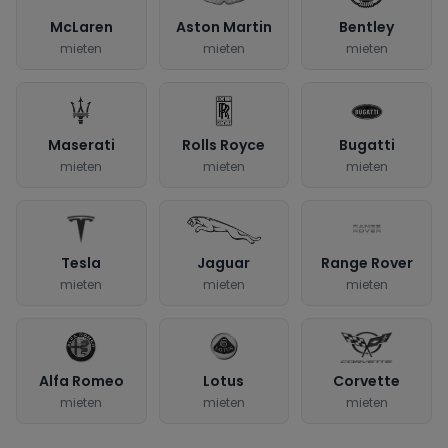
McLaren
Aston Martin
Bentley
mieten
mieten
mieten
Maserati
Rolls Royce
Bugatti
mieten
mieten
mieten
Tesla
Jaguar
Range Rover
mieten
mieten
mieten
Alfa Romeo
Lotus
Corvette
mieten
mieten
mieten