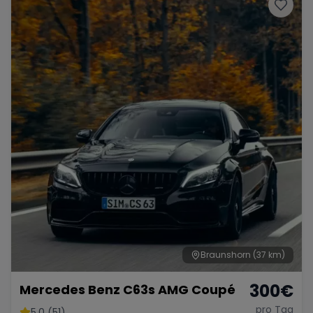
Porsche
Lamborghini
Ferrari
Wann
Zeitraum wählen
McLaren
Ford
Jaguar
Tesla
Chevrolet
Dodge
Bentley
Rolls Royce
Aston Martin
Braunshorn
(37 km)
300
€
Mercedes Benz C63s AMG Coupé
Bugatti
Lotus
Maserati
pro Tag
5.0 (51)