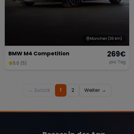
München
(35 km)
269
€
BMW M4 Competition
pro Tag
5.0 (5)
1
← Zurück
2
Weiter →