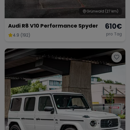
Grünwald
(27 km)
610
€
Audi R8 V10 Performance Spyder
pro Tag
4.9 (192)