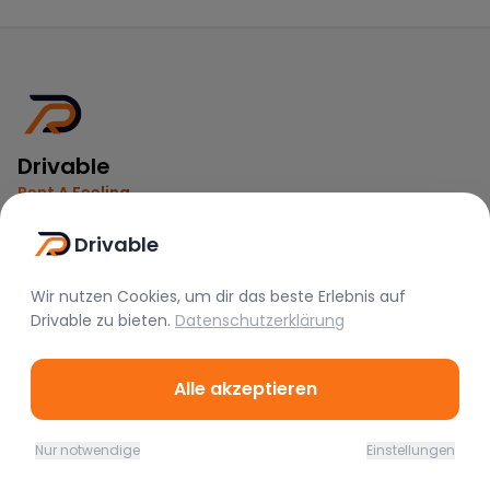
Drivable
Rent A Feeling
Drivable
Nützliche Links
Vermieter werden
Wir nutzen Cookies, um dir das beste Erlebnis auf
Drivable
zu bieten.
Datenschutzerklärung
FAQ
Instagram
TikTok
Alle akzeptieren
Rechtliches
Nur notwendige
Einstellungen
Home
Favoriten
Mieten
Chat
Profil
Nutzungsbedingungen