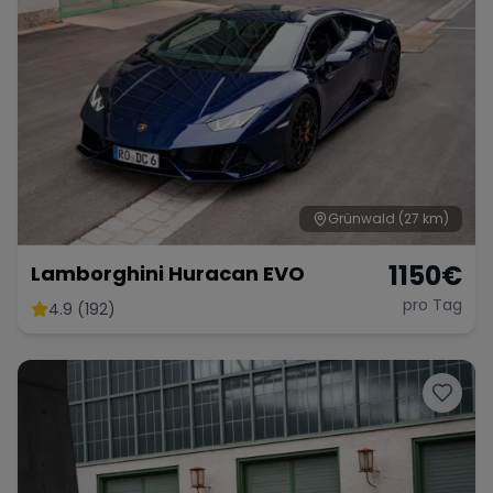
Porsche
Lamborghini
Ferrari
Wann
Zeitraum wählen
McLaren
Ford
Jaguar
Grünwald
(27 km)
Tesla
Chevrolet
Dodge
1150
€
Lamborghini Huracan EVO
pro Tag
4.9 (192)
Bentley
Rolls Royce
Aston Martin
Bugatti
Lotus
Maserati