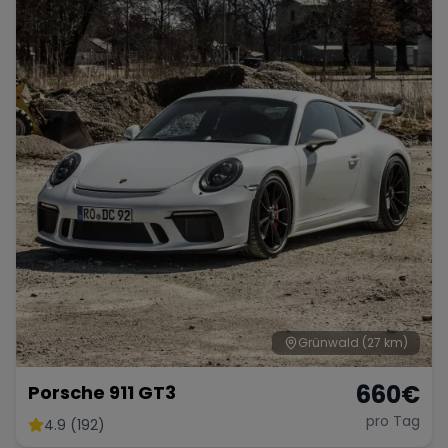
Grünwald
(27 km)
660
€
Porsche 911 GT3
pro Tag
4.9 (192)