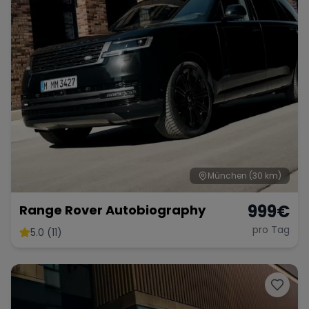
München
(30 km)
999
€
Range Rover Autobiography
pro Tag
5.0 (11)