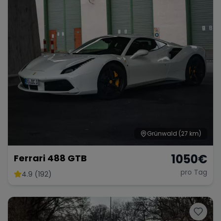
Range Rover
Corvette
Grünwald
(27 km)
1050
€
Ferrari 488 GTB
pro Tag
4.9 (192)