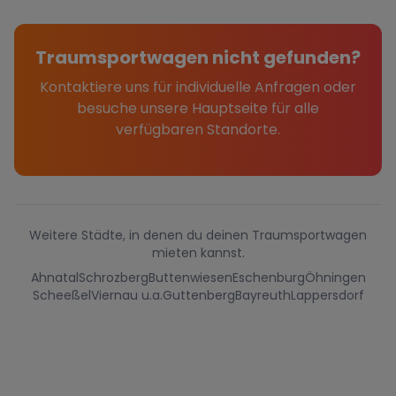
Traumsportwagen nicht gefunden?
Kontaktiere uns für individuelle Anfragen oder
besuche unsere Hauptseite für alle
verfügbaren Standorte.
Weitere Städte, in denen du deinen Traumsportwagen
mieten kannst.
Ahnatal
Schrozberg
Buttenwiesen
Eschenburg
Öhningen
Scheeßel
Viernau u.a.
Guttenberg
Bayreuth
Lappersdorf