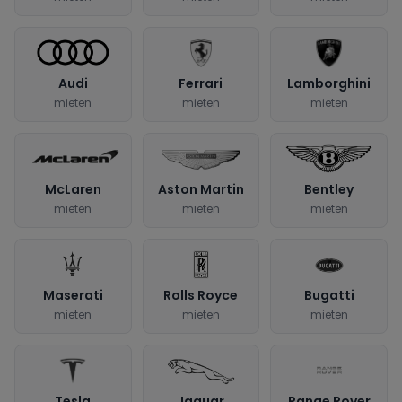
Audi
Ferrari
Lamborghini
mieten
mieten
mieten
McLaren
Aston Martin
Bentley
mieten
mieten
mieten
Maserati
Rolls Royce
Bugatti
mieten
mieten
mieten
Tesla
Jaguar
Range Rover