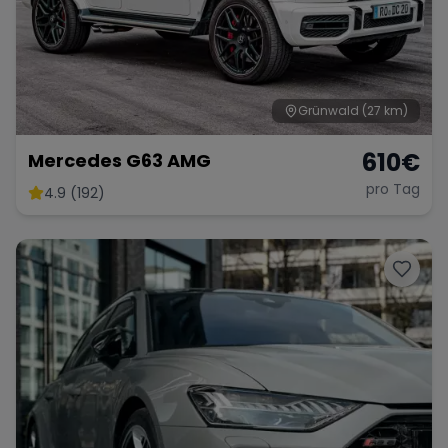
Grünwald
(27 km)
610
€
Mercedes G63 AMG
pro Tag
4.9 (192)