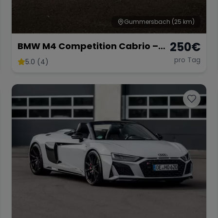
Gummersbach
(25 km)
250
€
BMW M4 Competition Cabrio –
510 PS pure Eleganz &
pro Tag
5.0 (4)
Performance