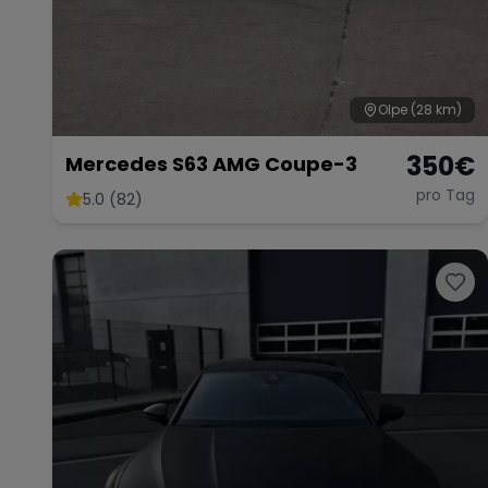
Olpe
(28 km)
350
€
Mercedes S63 AMG Coupe-3
pro Tag
5.0 (82)