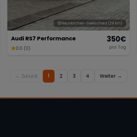
Neunkirchen-Seelscheid
(29 km)
350
€
Audi RS7 Performance
pro Tag
0.0 (0)
1
← Zurück
2
3
4
Weiter →