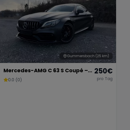
Gummersbach
(25 km)
250
€
Mercedes-AMG C 63 S Coupé –
510 PS V8 Biturbo
pro Tag
0.0 (0)