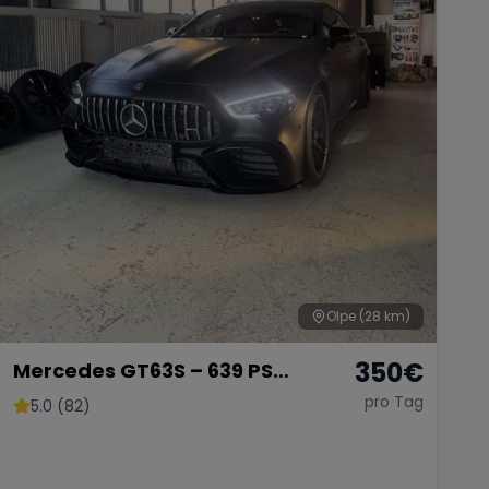
Olpe
(28 km)
350
€
Mercedes GT63S – 639 PS
Luxussportwagen
pro Tag
5.0 (82)