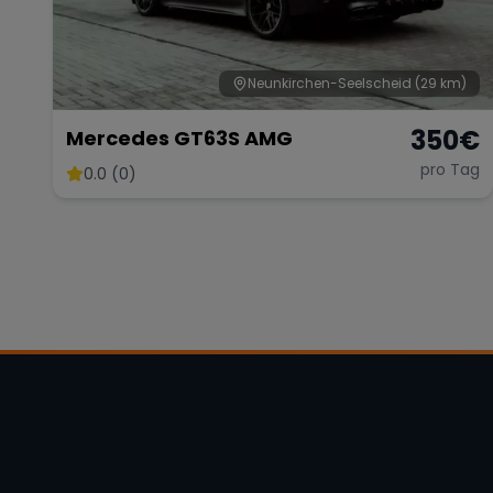
Neunkirchen-Seelscheid
(29 km)
350
€
Mercedes GT63S AMG
pro Tag
0.0 (0)