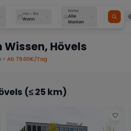
Marke
Von - Bis
Alle
Wann
Marken
n
Wissen, Hövels
m
• Ab
79.00
€/Tag
övels
(≤ 25 km)