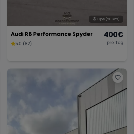
Olpe
(28 km)
400
€
Audi R8 Performance Spyder
pro Tag
5.0 (82)