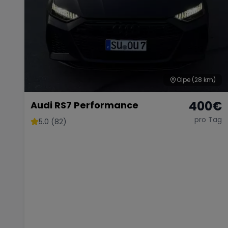
Olpe
(28 km)
400
€
Audi RS7 Performance
pro Tag
5.0 (82)