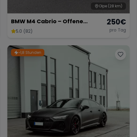
Olpe
(28 km)
250
€
BMW M4 Cabrio – Offene
Fahrfreude mit 431 PS
pro Tag
5.0 (82)
~1,8 Stunden