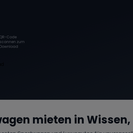
QR-Code
scannen zum
Download
wagen mieten in
Wissen,