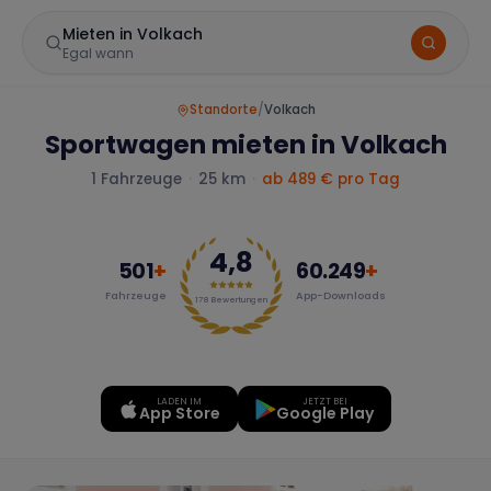
Mieten in Volkach
Egal wann
Standorte
/
Volkach
Sportwagen mieten in Volkach
1
Fahrzeuge
·
25 km
·
ab
489
€ pro Tag
4,8
501
+
60.249
+
Fahrzeuge
App-Downloads
Marke
178
Bewertungen
LADEN IM
JETZT BEI
Mercedes
BMW
Audi
App Store
Google Play