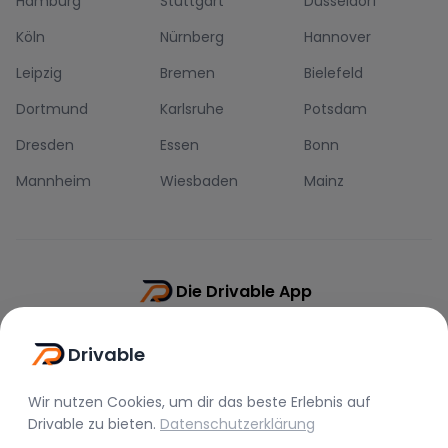
Hamburg
Stuttgart
Düsseldorf
Köln
Nürnberg
Hannover
Leipzig
Bremen
Bielefeld
Dortmund
Karlsruhe
Potsdam
Dresden
Essen
Bonn
Mannheim
Wiesbaden
Mainz
Die Drivable App
Push-Benachrichtigungen
Drivable
Direkt-Chat
Schnellere Buchung
Wir nutzen Cookies, um dir das beste Erlebnis auf
Drivable
zu bieten.
Datenschutzerklärung