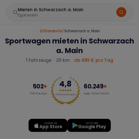
Mieten in Schwarzach a. Main
Egal wann
Standorte
/
Schwarzach a. Main
Sportwagen mieten in Schwarzach
a. Main
1
Fahrzeuge
·
25 km
·
ab 489 € pro Tag
4,8
Marke
502
+
60.249
+
Fahrzeuge
App-Downloads
194
Bewertungen
Mercedes
BMW
Audi
LADEN IM
JETZT BEI
App Store
Google Play