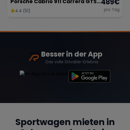
489
€
Porsche Cabrio 911 Carrera GTS
mieten
pro Tag
4.4 (51)
Range Rover
Corvette
Besser in der App
Das volle Drivable-Erlebnis
Sportwagen mieten in