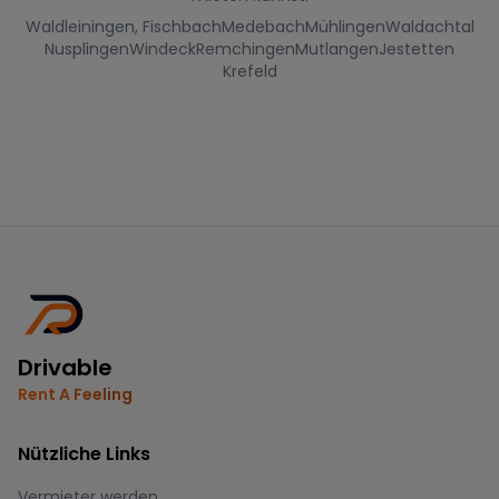
Waldleiningen, Fischbach
Medebach
Mühlingen
Waldachtal
Nusplingen
Windeck
Remchingen
Mutlangen
Jestetten
Krefeld
Drivable
Rent A Feeling
Nützliche Links
Vermieter werden