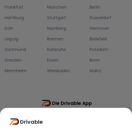
Frankfurt
München
Berlin
Hamburg
Stuttgart
Düsseldorf
Köln
Nürnberg
Hannover
Leipzig
Bremen
Bielefeld
Dortmund
Karlsruhe
Potsdam
Dresden
Essen
Bonn
Mannheim
Wiesbaden
Mainz
Die Drivable App
Push-Benachrichtigungen
Drivable
Direkt-Chat
Schnellere Buchung