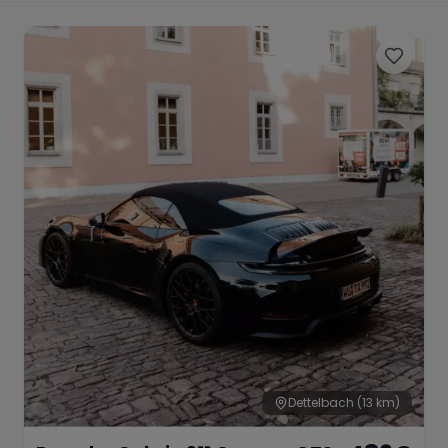
Porsche
Lamborghini
Ferrari
Wann
Zeitraum wählen
McLaren
Ford
Jaguar
Tesla
Chevrolet
Dodge
Bentley
Rolls Royce
Aston Martin
Dettelbach
(13 km)
Bugatti
Lotus
Maserati