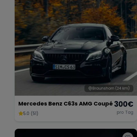
Braunshorn
(24 km)
300
€
Mercedes Benz C63s AMG Coupé
pro Tag
5.0 (51)