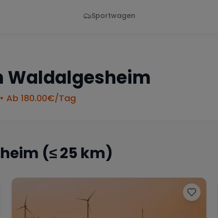
Sportwagen
Von - Bis
Marke
en
Wann
Alle Marken
n
Waldalgesheim
• Ab
180.00
€/Tag
sheim
(≤ 25 km)