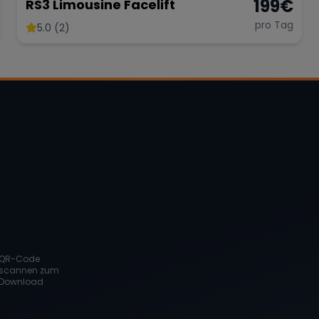
199
€
RS3 Limousine Facelift
pro Tag
5.0 (2)
QR-Code
scannen zum
Download