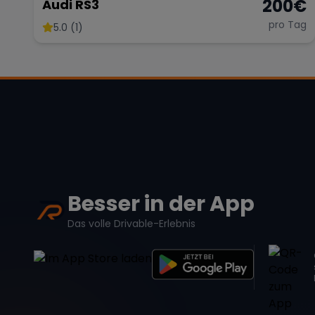
200
€
Audi RS3
pro Tag
5.0 (1)
Besser in der App
Das volle Drivable-Erlebnis