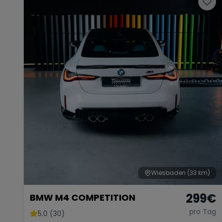
Wiesbaden
(33 km)
299
€
BMW M4 COMPETITION
pro Tag
5.0 (30)