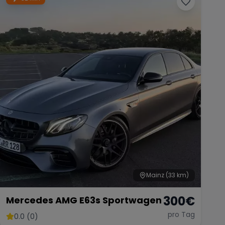
Mainz
(33 km)
300
€
Mercedes AMG E63s Sportwagen
pro Tag
0.0 (0)