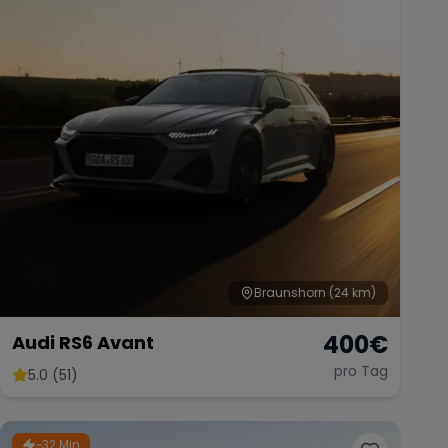
Braunshorn
(24 km)
400
€
Audi RS6 Avant
pro Tag
5.0 (51)
~32 Min