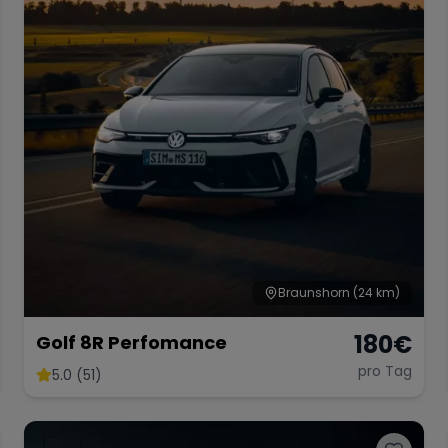
Braunshorn
(24 km)
180
€
Golf 8R Perfomance
pro Tag
5.0 (51)