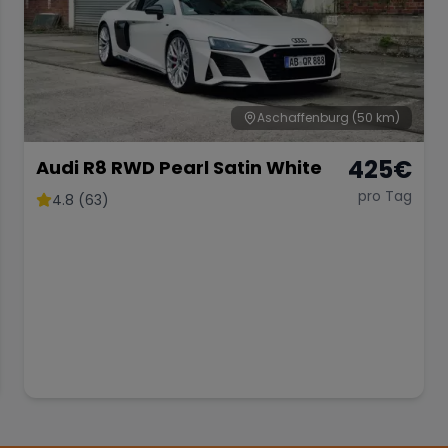
Aschaffenburg
(50 km)
425
€
Audi R8 RWD Pearl Satin White
pro Tag
4.8 (63)