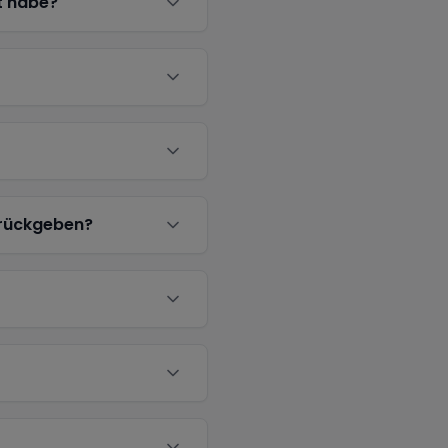
t habe?
urückgeben?