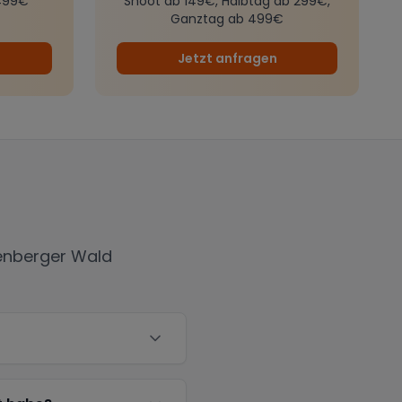
499€
Shoot ab 149€, Halbtag ab 299€,
Ganztag ab 499€
Jetzt anfragen
tenberger Wald