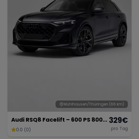
Range Rover
Corvette
Mühlhausen/Thüringen
(66 km)
329
€
Audi RSQ8 Facelift – 600 PS 800
NM - SUV
pro Tag
0.0 (0)