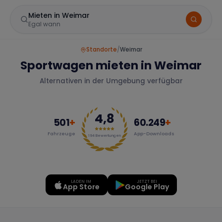
Mieten in Weimar
Egal wann
Standorte
/
Weimar
Sportwagen mieten in Weimar
Alternativen in der Umgebung verfügbar
4,8
501
+
60.249
+
Fahrzeuge
App-Downloads
Marke
194
Bewertungen
LADEN IM
JETZT BEI
Mercedes
BMW
Audi
App Store
Google Play