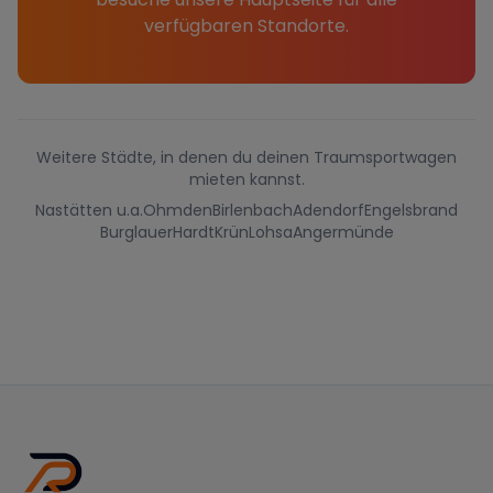
verfügbaren Standorte.
Weitere Städte, in denen du deinen Traumsportwagen
mieten kannst.
Nastätten u.a.
Ohmden
Birlenbach
Adendorf
Engelsbrand
Burglauer
Hardt
Krün
Lohsa
Angermünde