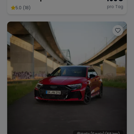
pro Tag
5.0 (18)
Halle (Saale)
(68 km)