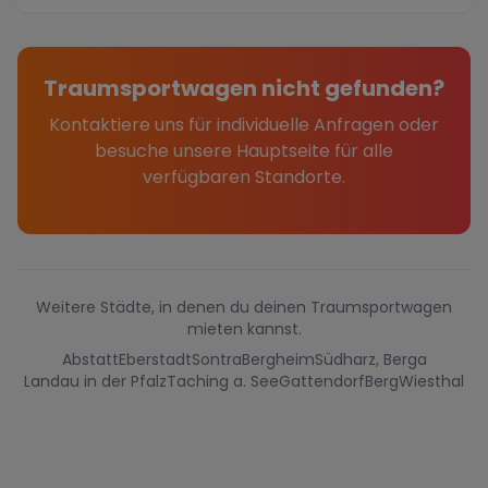
und die a...
Traumsportwagen nicht gefunden?
Kontaktiere uns für individuelle Anfragen oder
besuche unsere Hauptseite für alle
verfügbaren Standorte.
Weitere Städte, in denen du deinen Traumsportwagen
mieten kannst.
Abstatt
Eberstadt
Sontra
Bergheim
Südharz, Berga
Landau in der Pfalz
Taching a. See
Gattendorf
Berg
Wiesthal