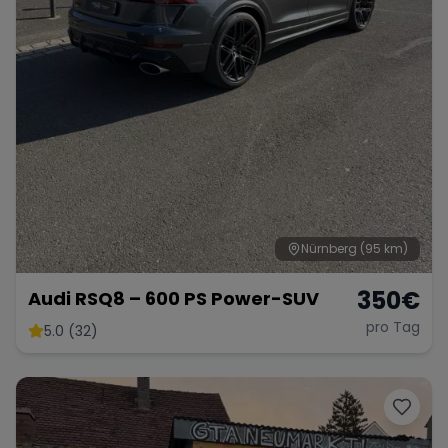
Nürnberg
(95 km)
350
€
Audi RSQ8 – 600 PS Power-SUV
pro Tag
5.0 (32)