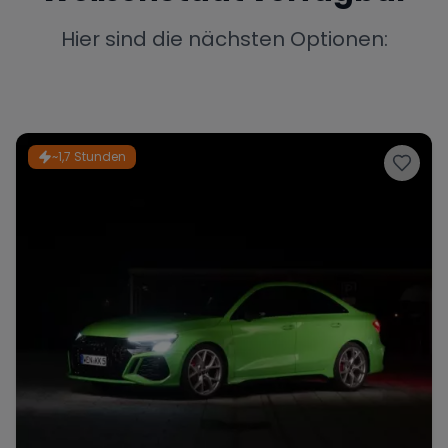
Porsche
Lamborghini
Ferrari
Hier sind die nächsten Optionen:
Wann
Zeitraum wählen
McLaren
Ford
Jaguar
~1,7 Stunden
Tesla
Chevrolet
Dodge
Bentley
Rolls Royce
Aston Martin
Bugatti
Lotus
Maserati