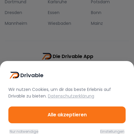
Dortmund
Karlsruhe
Potsdam
Dresden
Essen
Bonn
Mannheim
Wiesbaden
Mainz
Die Drivable App
Push-Benachrichtigungen
Drivable
Direkt-Chat
Schnellere Buchung
Wir nutzen Cookies, um dir das beste Erlebnis auf
Drivable
zu bieten.
Datenschutzerklärung
Alle akzeptieren
©
2026
Drivable.
Alle Rechte vorbehalten.
Nur notwendige
Einstellungen