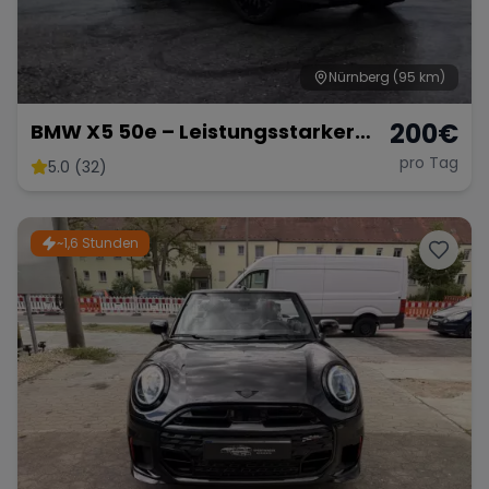
Nürnberg
(95 km)
200
€
BMW X5 50e – Leistungsstarker
Hybrid-SUV mit 489 PS
pro Tag
5.0 (32)
~1,6 Stunden