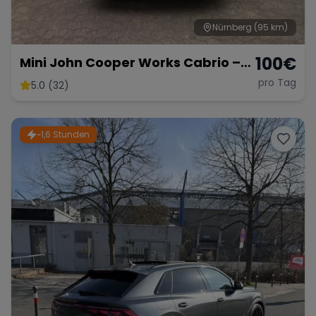
Nürnberg
(95 km)
100
€
Mini John Cooper Works Cabrio –
Fahrspaß Offenes Verdeck
pro Tag
5.0 (32)
~1,6 Stunden