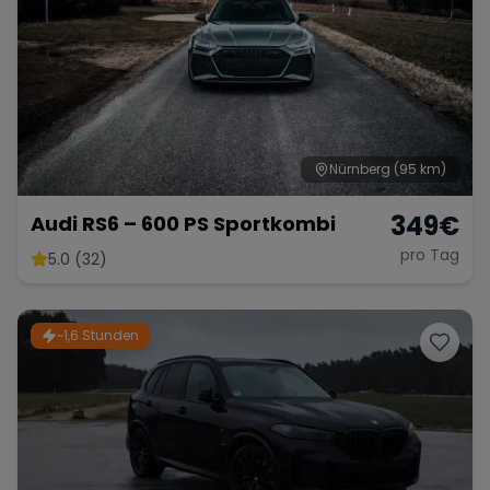
Nürnberg
(95 km)
349
€
Audi RS6 – 600 PS Sportkombi
pro Tag
5.0 (32)
~1,6 Stunden