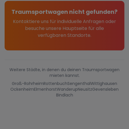
Traumsportwagen nicht gefunden?
Kontaktiere uns für individuelle Anfragen oder
besuche unsere Hauptseite für alle
verfügbaren Standorte.
Weitere Städte, in denen du deinen Traumsportwagen
mieten kannst.
Groß-Rohrheim
Rottenbuch
Sengenthal
Wittighausen
Ockenheim
Elmenhorst
Wanderup
Neusitz
Gevensleben
Bindlach