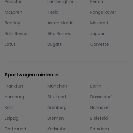
Porsche
Lamborghini
Ferrari
McLaren
Tesla
Range Rover
Bentley
Aston Martin
Maserati
Rolls Royce
Alfa Romeo
Jaguar
Lotus
Bugatti
Corvette
Sportwagen mieten in
Frankfurt
München
Berlin
Hamburg
Stuttgart
Düsseldorf
Köln
Nürnberg
Hannover
Leipzig
Bremen
Bielefeld
Dortmund
Karlsruhe
Potsdam