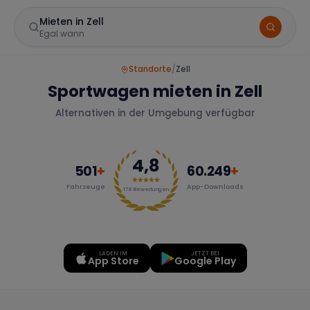
Mieten in Zell
Egal wann
Standorte
/
Zell
Sportwagen mieten in Zell
Alternativen in der Umgebung verfügbar
4,8
501
+
60.249
+
Fahrzeuge
App-Downloads
Marke
178
Bewertungen
LADEN IM
JETZT BEI
Mercedes
BMW
Audi
App Store
Google Play