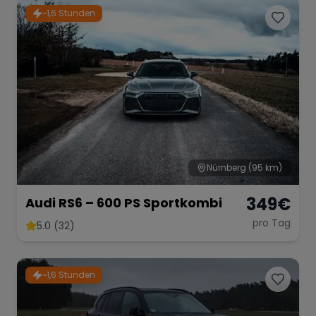
~1,6 Stunden
Nürnberg
(95 km)
349
€
Audi RS6 – 600 PS Sportkombi
pro Tag
5.0 (32)
~1,6 Stunden