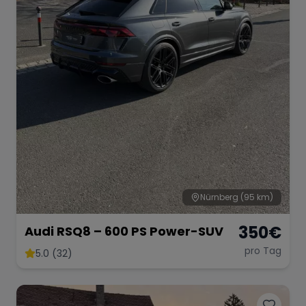
Nürnberg
(95 km)
350
€
Audi RSQ8 – 600 PS Power-SUV
pro Tag
5.0 (32)