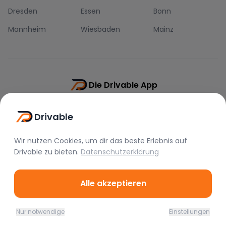
Dresden
Essen
Bonn
Mannheim
Wiesbaden
Mainz
Die Drivable App
Push-Benachrichtigungen
Drivable
Direkt-Chat
Schnellere Buchung
Wir nutzen Cookies, um dir das beste Erlebnis auf
Drivable
zu bieten.
Datenschutzerklärung
Alle akzeptieren
©
2026
Drivable.
Alle Rechte vorbehalten.
Nur notwendige
Einstellungen
Home
Favoriten
Mieten
Chat
Profil