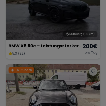
Nürnberg
(95 km)
200
€
BMW X5 50e – Leistungsstarker
Hybrid-SUV mit 489 PS
pro Tag
5.0 (32)
~1,6 Stunden