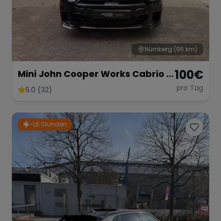
Nürnberg
(95 km)
100
€
Mini John Cooper Works Cabrio –
Fahrspaß Offenes Verdeck
pro Tag
5.0 (32)
~1,6 Stunden