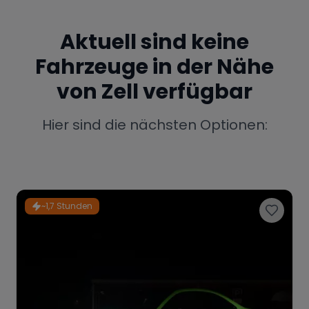
Porsche
Lamborghini
Ferrari
Aktuell sind keine
Wann
Fahrzeuge in der Nähe
Zeitraum wählen
von
Zell
verfügbar
McLaren
Ford
Jaguar
Hier sind die nächsten Optionen:
Tesla
Chevrolet
Dodge
~1,7 Stunden
Bentley
Rolls Royce
Aston Martin
Bugatti
Lotus
Maserati