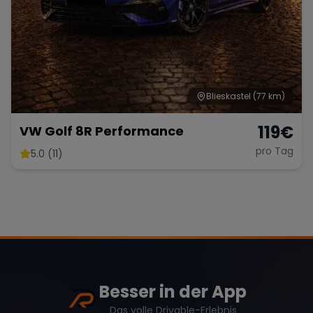
Blieskastel
(77 km)
119
€
VW Golf 8R Performance
pro Tag
5.0 (11)
Besser in der App
Das volle Drivable-Erlebnis