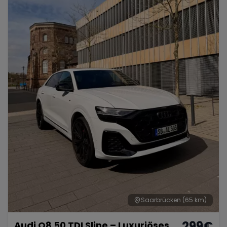
Saarbrücken
(65 km)
299
€
Audi Q8 50 TDI Sline – Luxuriöses