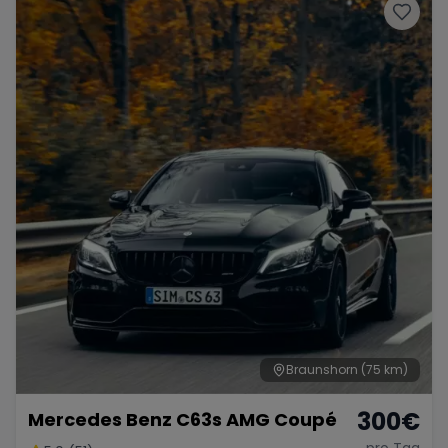
Braunshorn
(75 km)
300
€
Mercedes Benz C63s AMG Coupé
pro Tag