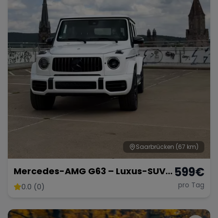
Saarbrücken
(67 km)
599
€
Mercedes-AMG G63 – Luxus-SUV
in Weiß Matt
pro Tag
0.0 (0)