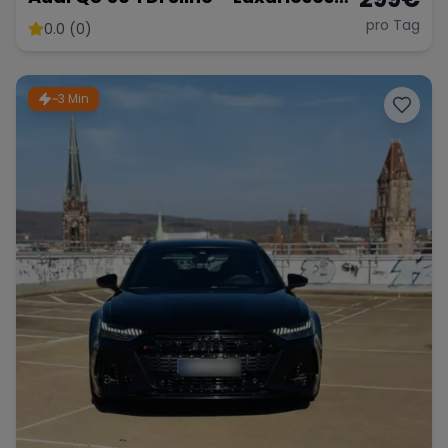
SUV mit 286 PS
pro Tag
0.0 (0)
~3 Min