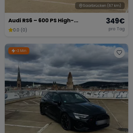
Saarbrücken
(67 km)
349
€
Audi RS6 – 600 PS High-
Performance Kombi
pro Tag
0.0 (0)
~3 Min