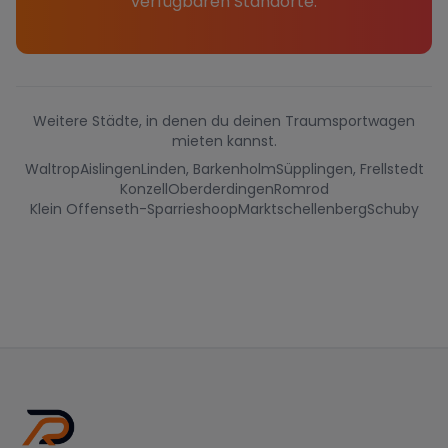
verfügbaren Standorte.
Weitere Städte, in denen du deinen Traumsportwagen
mieten kannst.
Waltrop
Aislingen
Linden, Barkenholm
Süpplingen, Frellstedt
Konzell
Oberderdingen
Romrod
Klein Offenseth-Sparrieshoop
Marktschellenberg
Schuby