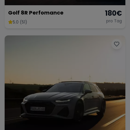
180
€
Golf 8R Perfomance
pro Tag
5.0 (51)