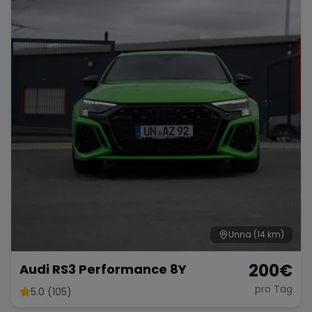
Porsche
Lamborghini
Ferrari
Wann
Zeitraum wählen
McLaren
Ford
Jaguar
Tesla
Chevrolet
Dodge
Bentley
Rolls Royce
Aston Martin
Unna
(14 km)
200
€
Audi RS3 Performance 8Y
pro Tag
5.0 (105)
Bugatti
Lotus
Maserati