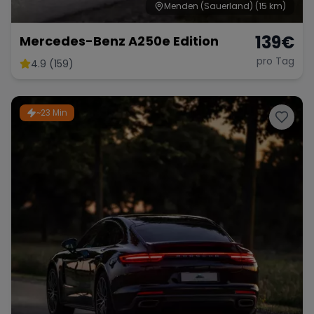
Menden (Sauerland)
(15 km)
139
€
Mercedes-Benz A250e Edition
pro Tag
4.9 (159)
~23 Min