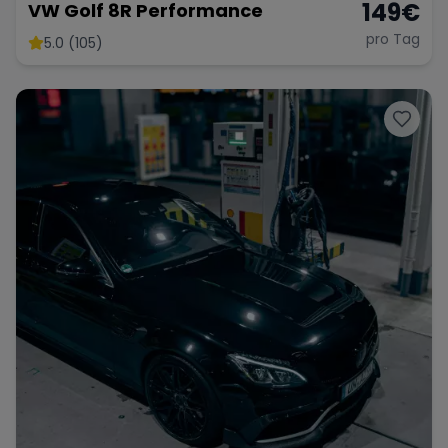
149
€
VW Golf 8R Performance
pro Tag
5.0 (105)