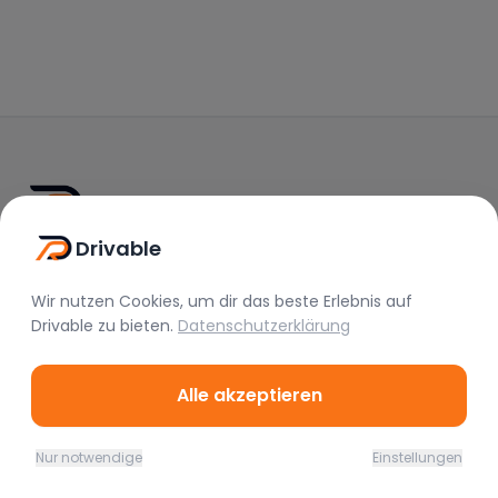
Drivable
Drivable
Rent A Feeling
Wir nutzen Cookies, um dir das beste Erlebnis auf
Drivable
zu bieten.
Datenschutzerklärung
Nützliche Links
Vermieter werden
Alle akzeptieren
FAQ
Instagram
Nur notwendige
Einstellungen
Home
Favoriten
Mieten
Chat
Profil
TikTok