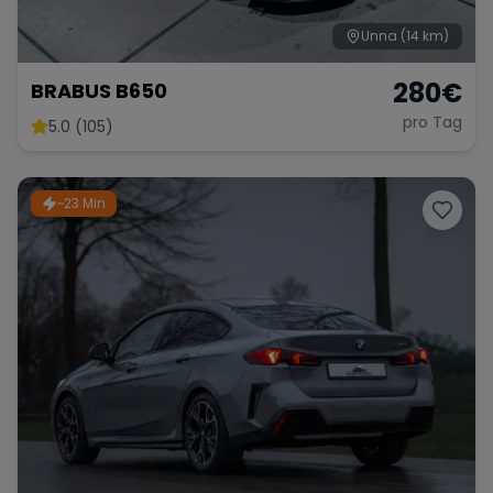
Unna
(14 km)
280
€
BRABUS B650
pro Tag
5.0 (105)
~23 Min