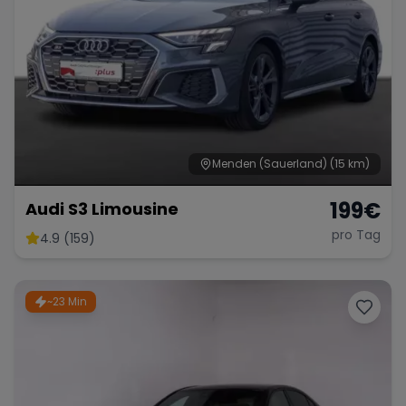
Menden (Sauerland)
(15 km)
199
€
Audi S3 Limousine
pro Tag
4.9 (159)
~23 Min