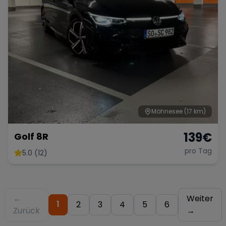
Möhnesee
(17 km)
139
€
Golf 8R
pro Tag
5.0 (12)
←
Weiter
1
2
3
4
5
6
Zurück
→