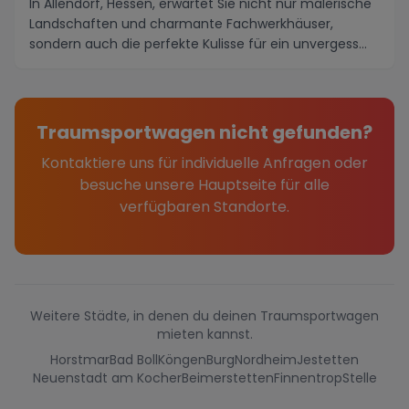
In Allendorf, Hessen, erwartet Sie nicht nur malerische
Landschaften und charmante Fachwerkhäuser,
sondern auch die perfekte Kulisse für ein unvergess...
Traumsportwagen nicht gefunden?
Kontaktiere uns für individuelle Anfragen oder
besuche unsere Hauptseite für alle
verfügbaren Standorte.
Weitere Städte, in denen du deinen Traumsportwagen
mieten kannst.
Horstmar
Bad Boll
Köngen
Burg
Nordheim
Jestetten
Neuenstadt am Kocher
Beimerstetten
Finnentrop
Stelle