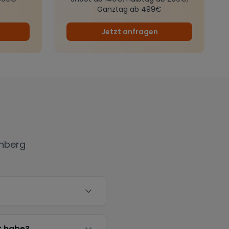
Ganztag ab 499€
Jetzt anfragen
nberg
t habe?