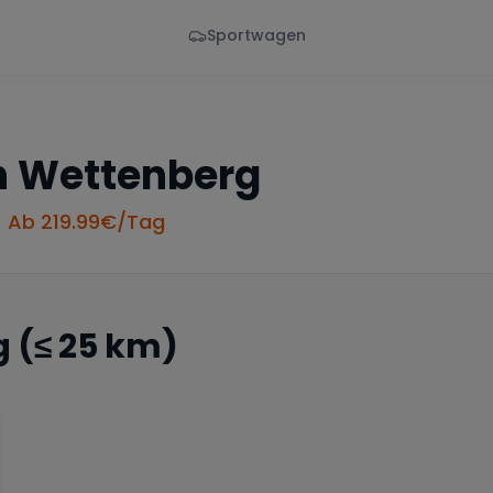
Sportwagen
Von - Bis
Marke
en
Wann
Alle Marken
n
Wettenberg
• Ab
219.99
€/Tag
g
(≤ 25 km)