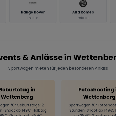
Range Rover
Alfa Romeo
mieten
mieten
vents & Anlässe in
Wettenbe
Sportwagen mieten für jeden besonderen Anlass
Geburtstag
in
Fotoshooting
Wettenberg
Wettenberg
agen für Geburtstage
: 2-
Sportwagen für Fotoshoot
n-Shoot ab 149€, Halbtag
Stunden-Shoot ab 149€, 
299€, Ganztag ab 499€
ab 299€, Ganztag ab 