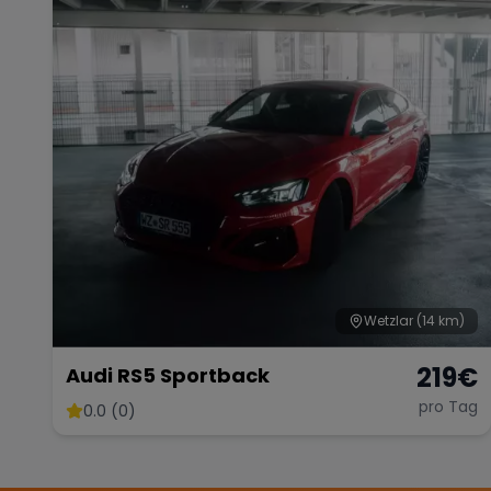
Wetzlar
(14 km)
219
€
Audi RS5 Sportback
pro Tag
0.0 (0)