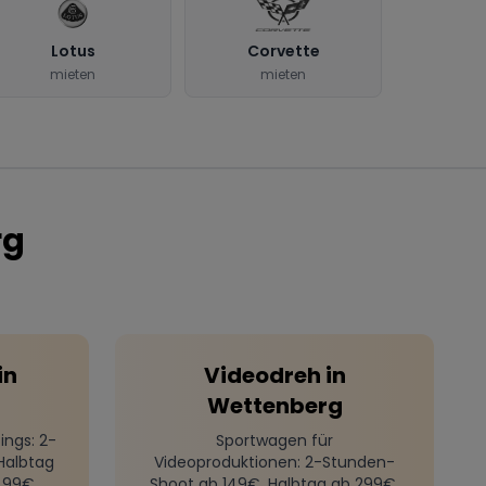
Lotus
Corvette
mieten
mieten
rg
in
Videodreh
in
Wettenberg
ings
: 2-
Sportwagen für
Halbtag
Videoproduktionen
: 2-Stunden-
499€
Shoot ab 149€, Halbtag ab 299€,