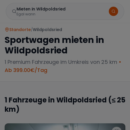
Mieten in Wildpoldsried
Egal wann
Standorte
/
Wildpoldsried
Sportwagen mieten in
Wildpoldsried
1
Premium Fahrzeuge im Umkreis von 25 km
•
Ab
399.00
€/Tag
Marke
1
Fahrzeuge in
Wildpoldsried
(≤ 25
km)
Mercedes
BMW
Audi