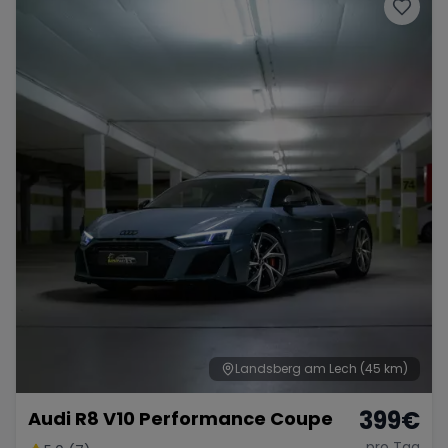
Porsche
Lamborghini
Ferrari
Wann
Zeitraum wählen
McLaren
Ford
Jaguar
Tesla
Chevrolet
Dodge
Bentley
Rolls Royce
Aston Martin
Landsberg am Lech
(45 km)
399
€
Audi R8 V10 Performance Coupe
Bugatti
Lotus
Maserati
pro Tag