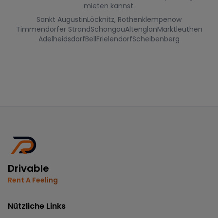
mieten kannst.
Sankt Augustin
Löcknitz, Rothenklempenow
Timmendorfer Strand
Schongau
Altenglan
Marktleuthen
Adelheidsdorf
Bell
Frielendorf
Scheibenberg
Drivable
Rent A Feeling
Nützliche Links