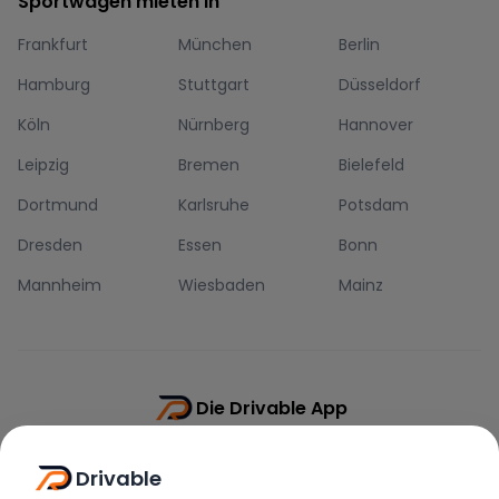
Sportwagen mieten in
Frankfurt
München
Berlin
Hamburg
Stuttgart
Düsseldorf
Köln
Nürnberg
Hannover
Leipzig
Bremen
Bielefeld
Dortmund
Karlsruhe
Potsdam
Dresden
Essen
Bonn
Mannheim
Wiesbaden
Mainz
Die Drivable App
Push-Benachrichtigungen
Drivable
Direkt-Chat