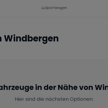
Sportwagen
Von - Bis
Marke
en
Wann
Alle Marken
n
Windbergen
Fahrzeuge in der Nähe von
Wi
Hier sind die nächsten Optionen: