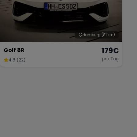
Hamburg
(81 km)
179
€
Golf 8R
pro Tag
4.8 (22)