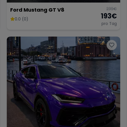
239
€
Ford Mustang GT V8
193
€
0.0 (0)
pro Tag