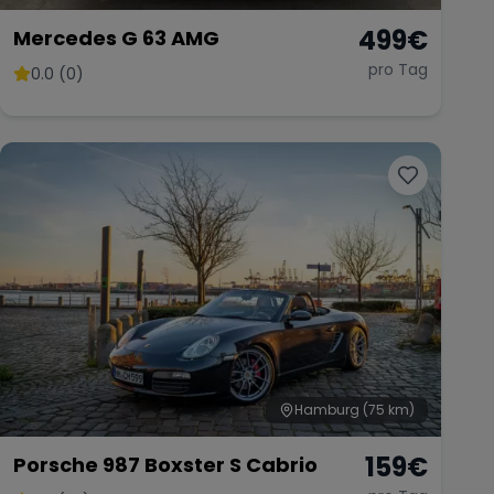
499
€
Mercedes G 63 AMG
pro Tag
0.0 (0)
Hamburg
(75 km)
159
€
Porsche 987 Boxster S Cabrio