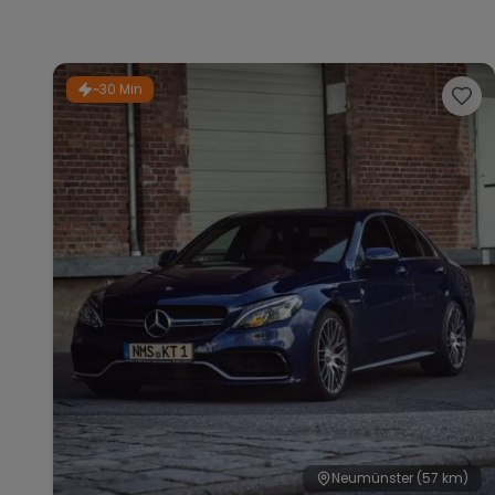
~30 Min
Neumünster
(57 km)