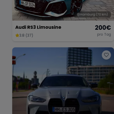
Hamburg
(70 km)
200
€
Audi RS3 Limousine
pro Tag
3.8 (37)