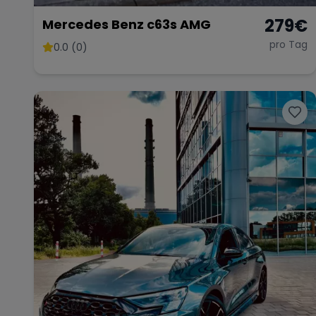
279
€
Mercedes Benz c63s AMG
pro Tag
0.0 (0)