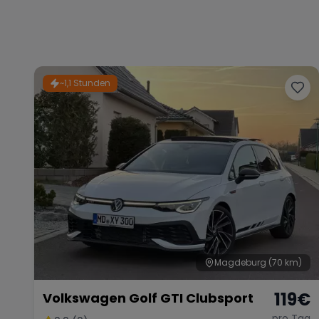
~1,1 Stunden
Magdeburg
(70 km)
119
€
Volkswagen Golf GTI Clubsport
pro Tag