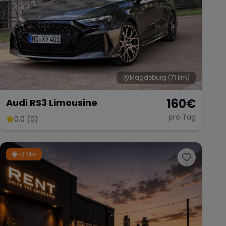
Magdeburg
(71 km)
160
€
Audi RS3 Limousine
pro Tag
0.0 (0)
~3 Min