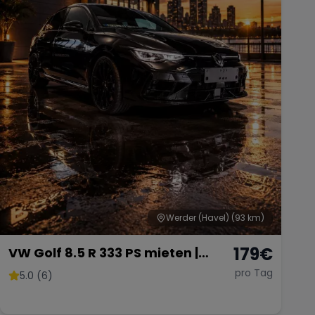
Werder (Havel)
(93 km)
179
€
VW Golf 8.5 R 333 PS mieten |
Akrapovič | 4Motion | Panorama |
pro Tag
5.0 (6)
AHK