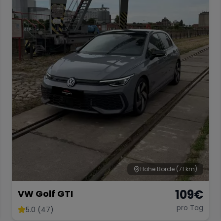
Hohe Börde
(71 km)
109
€
VW Golf GTI
pro Tag
5.0 (47)