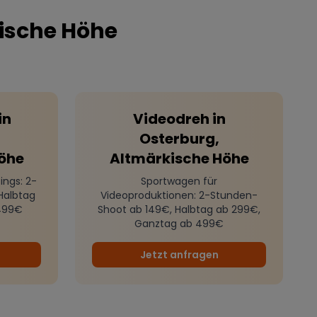
ische Höhe
in
Videodreh
in
Osterburg,
öhe
Altmärkische Höhe
ings
: 2-
Sportwagen für
Halbtag
Videoproduktionen
: 2-Stunden-
499€
Shoot ab 149€, Halbtag ab 299€,
Ganztag ab 499€
Jetzt anfragen