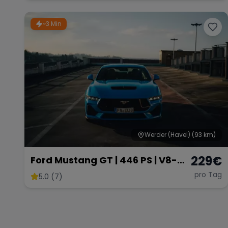
~3 Min
Werder (Havel)
(93 km)
229
€
Ford Mustang GT | 446 PS | V8-
Sound | American Muscle
pro Tag
5.0 (7)