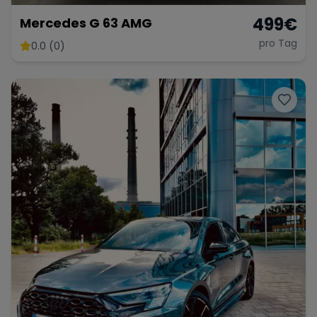
499
€
Mercedes G 63 AMG
pro Tag
0.0 (0)