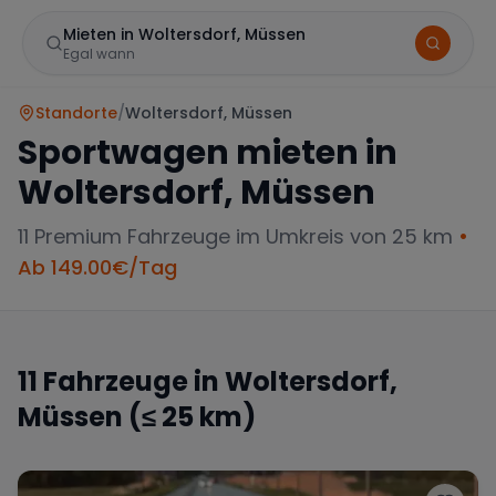
Mieten in Woltersdorf, Müssen
Egal wann
Standorte
/
Woltersdorf, Müssen
Sportwagen mieten in
Woltersdorf, Müssen
11
Premium Fahrzeuge im Umkreis von 25 km
•
Ab
149.00
€/Tag
Marke
11
Fahrzeuge in
Woltersdorf,
Müssen
(≤ 25 km)
Mercedes
BMW
Audi