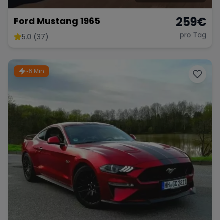
259
€
Ford Mustang 1965
pro Tag
5.0 (37)
~6 Min