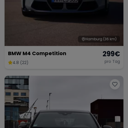
Hamburg
(36 km)
299
€
BMW M4 Competition
pro Tag
4.8 (22)