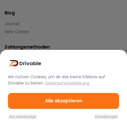
Blog
Journal
Hilfe-Center
Zahlungsmethoden
Drivable
Wir nutzen Cookies, um dir das beste Erlebnis auf
Drivable
zu bieten.
Datenschutzerklärung
Marken
Alle akzeptieren
BMW
Mercedes
Audi
Porsche
Lamborghini
Ferrari
Nur notwendige
Einstellungen
Home
Favoriten
Mieten
Chat
Profil
McLaren
Tesla
Range Rover