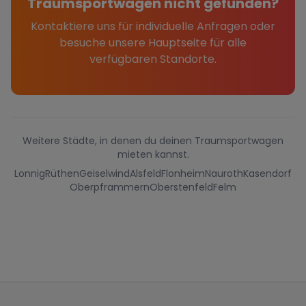
Traumsportwagen nicht gefunden?
Kontaktiere uns für individuelle Anfragen oder
besuche unsere Hauptseite für alle
verfügbaren Standorte.
Weitere Städte, in denen du deinen Traumsportwagen
mieten kannst.
Lonnig
Rüthen
Geiselwind
Alsfeld
Flonheim
Nauroth
Kasendorf
Oberpframmern
Oberstenfeld
Felm