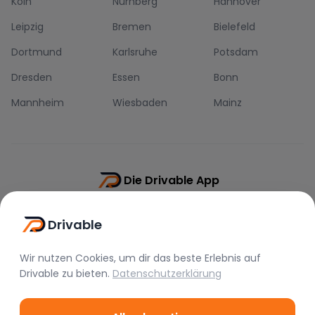
Köln
Nürnberg
Hannover
Leipzig
Bremen
Bielefeld
Dortmund
Karlsruhe
Potsdam
Dresden
Essen
Bonn
Mannheim
Wiesbaden
Mainz
Die Drivable App
Push-Benachrichtigungen
Drivable
Direkt-Chat
Schnellere Buchung
Wir nutzen Cookies, um dir das beste Erlebnis auf
Drivable
zu bieten.
Datenschutzerklärung