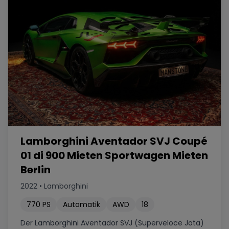
Lamborghini Aventador SVJ Coupé
01 di 900 Mieten Sportwagen Mieten
Berlin
2022
•
Lamborghini
770
PS
Automatik
AWD
18
Der Lamborghini Aventador SVJ (Superveloce Jota)