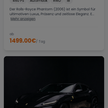
460
PS
Automatik
RWD
18
Der Rolls-Royce Phantom (2006) ist ein Symbol für
ultimativen Luxus, Präsenz und zeitlose Eleganz. E...
Mehr anzeigen
ab
1499.00
€
/ Tag