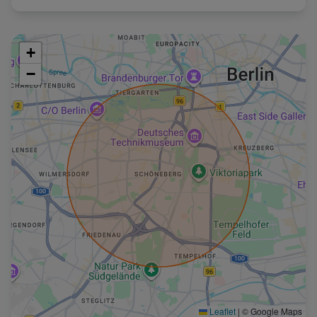
+
−
Leaflet
|
© Google Maps