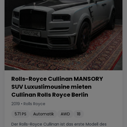
Rolls-Royce Cullinan MANSORY
SUV Luxuslimousine mieten
Cullinan Rolls Royce Berlin
2019
•
Rolls Royce
571
PS
Automatik
AWD
18
Der Rolls-Royce Cullinan ist das erste Modell des