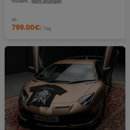
modern...
Mehr anzeigen
ab
799.00
€
/ Tag