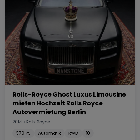
Rolls-Royce Ghost Luxus Limousine
mieten Hochzeit Rolls Royce
Autovermietung Berlin
2014
•
Rolls Royce
570
PS
Automatik
RWD
18