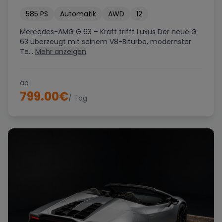
585
PS
Automatik
AWD
12
Mercedes-AMG G 63 – Kraft trifft Luxus Der neue G
63 überzeugt mit seinem V8-Biturbo, modernster
Te...
Mehr anzeigen
ab
799.00
€
/ Tag