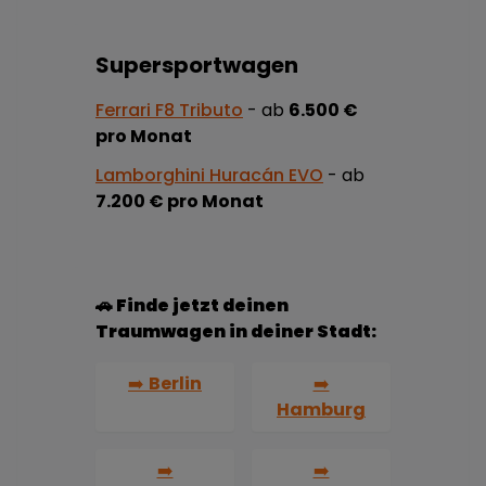
Supersportwagen
Ferrari F8 Tributo
- ab
6.500 €
pro Monat
Lamborghini Huracán EVO
- ab
7.200 € pro Monat
🚗
Finde jetzt deinen
Traumwagen in deiner Stadt:
➡️
Berlin
➡️
Hamburg
➡️
➡️