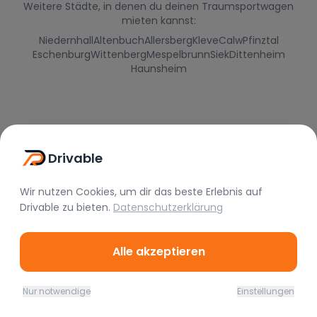
Weitere Städte, in denen du deinen Traumsportwagen
mieten kannst:
Niedernhall
Altenbuch
Allersberg
Kleve
Calw
Pfinztal
Eschenburg
Wittenberg
Mespelbrunn
Siek
Dittenheim
Haunsheim
Drivable
Wir nutzen Cookies, um dir das beste Erlebnis auf
Drivable
zu bieten.
Datenschutzerklärung
Alle akzeptieren
Nur notwendige
Einstellungen