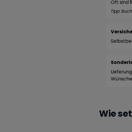
Oft sind
Tipp: Buc
Versich
Selbstbe
Sonderl
Lieferung
Wünsch
Wie se