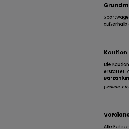
Grundmi
Sportwagen
außerhalb d
Kaution
Die Kautio
erstattet. 
Barzahlu
(weitere Inf
Versich
Alle Fahrze