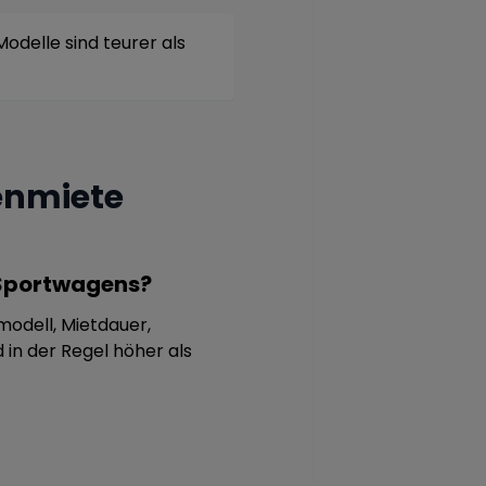
odelle sind teurer als
enmiete
 Sportwagens?
odell, Mietdauer,
 in der Regel höher als