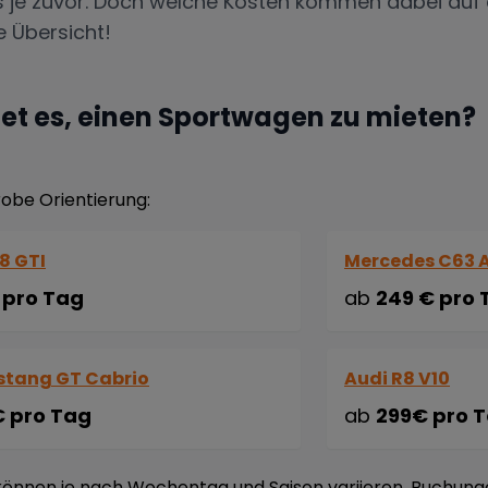
s je zuvor. Doch welche Kosten kommen dabei auf d
 Übersicht!
et es, einen Sportwagen zu mieten?
robe Orientierung:
8 GTI
Mercedes C63
 pro Tag
ab
249 € pro 
stang GT Cabrio
Audi R8 V10
€ pro Tag
ab
299€ pro 
 können je nach Wochentag und Saison variieren. Buchun