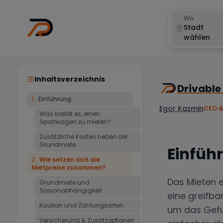
Wo
Stadt
wählen
Inhaltsverzeichnis
Drivable
1
.
Einführung
Egor Kazmin
CEO &
Was kostet es, einen
Sportwagen zu mieten?
Zusätzliche Kosten neben der
Grundmiete
Einfüh
2
.
Wie setzen sich die
Mietpreise zusammen?
Das Mieten e
Grundmiete und
Saisonabhängigkeit
eine greifbar
Kaution und Zahlungsarten
um das Gefüh
Versicherung & Zusatzoptionen