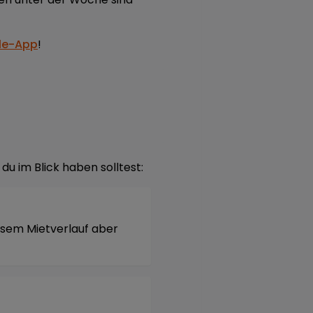
le-App
!
du im Blick haben solltest:
osem Mietverlauf aber