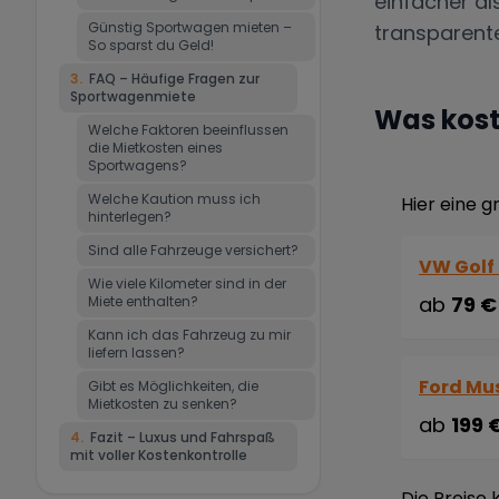
einfacher al
Günstig Sportwagen mieten –
transparente
So sparst du Geld!
3
.
FAQ – Häufige Fragen zur
Sportwagenmiete
Was kost
Welche Faktoren beeinflussen
die Mietkosten eines
Sportwagens?
Welche Kaution muss ich
Hier eine g
hinterlegen?
Sind alle Fahrzeuge versichert?
VW Golf 
Wie viele Kilometer sind in der
ab
79 €
Miete enthalten?
Kann ich das Fahrzeug zu mir
liefern lassen?
Ford Mu
Gibt es Möglichkeiten, die
Mietkosten zu senken?
ab
199 
4
.
Fazit – Luxus und Fahrspaß
mit voller Kostenkontrolle
Die Preise