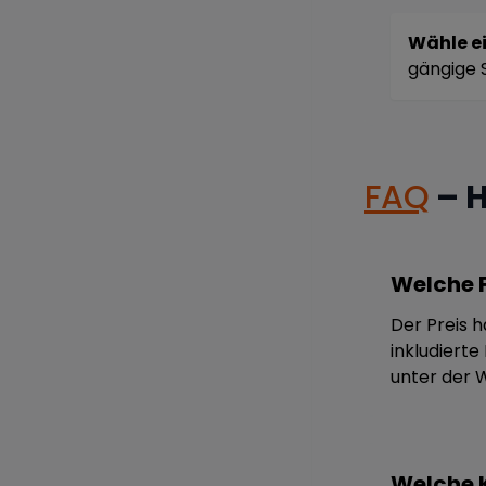
Wähle ei
gängige 
FAQ
– H
Welche F
Der Preis 
inkludiert
unter der 
Welche K