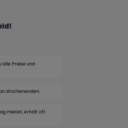
eld!
 alle Preise und
ls an Wochenenden.
g mietet, erhält oft