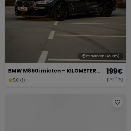
Paderborn
(49 km)
199
€
BMW M850i mieten – KILOMETER
FREI – Sportwagen mieten -
pro Tag
5.0 (1)
Hochzeit