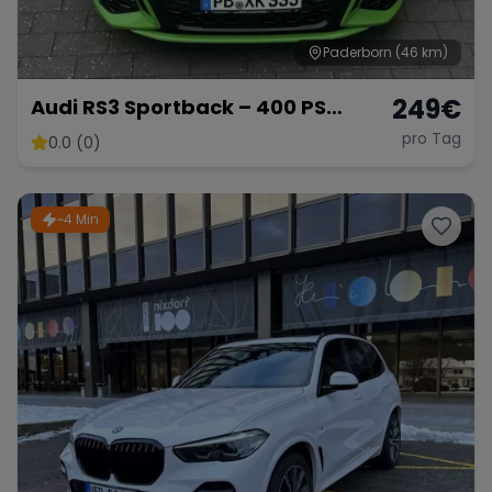
Paderborn
(46 km)
249
€
Audi RS3 Sportback – 400 PS
Performance | exklusiver
pro Tag
0.0 (0)
Sternenhimmel
~4 Min