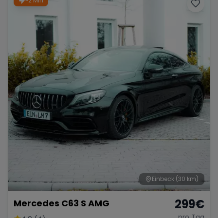
~2 Min
Porsche
Lamborghini
Ferrari
Wann
Zeitraum wählen
McLaren
Ford
Jaguar
Tesla
Chevrolet
Dodge
Bentley
Rolls Royce
Aston Martin
Einbeck
(30 km)
299
€
Mercedes C63 S AMG
Bugatti
Lotus
Maserati
pro Tag