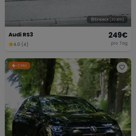
Einbeck
(30 km)
249
€
Audi RS3
pro Tag
4.0 (4)
~2 Min