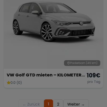
Paderborn
(49 km)
109
€
VW Golf GTD mieten – KILOMETER
FREI – Sportwagen mieten
pro Tag
0.0 (0)
1
← Zurück
2
Weiter →