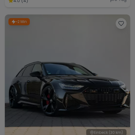
4.0 (4)
~2 Min
Range Rover
Corvette
Einbeck
(30 km)