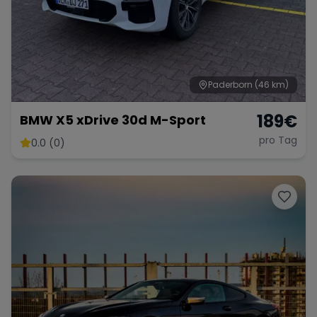
Paderborn
(46 km)
189
€
BMW X5 xDrive 30d M-Sport
pro Tag
0.0 (0)