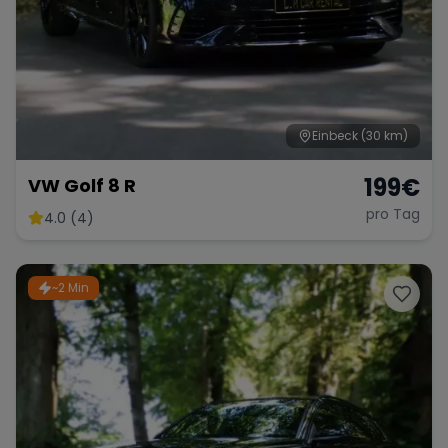
Einbeck
(30 km)
199
€
VW Golf 8 R
pro Tag
4.0 (4)
~2 Min