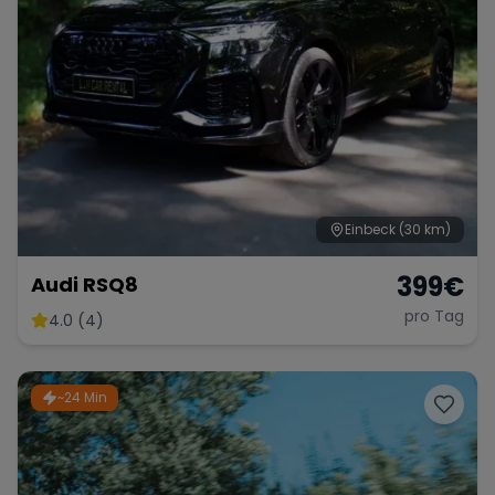
Einbeck
(30 km)
399
€
Audi RSQ8
pro Tag
4.0 (4)
~24 Min