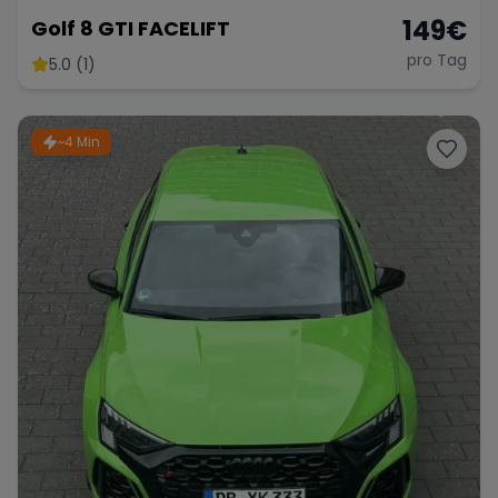
149
€
Golf 8 GTI FACELIFT
pro Tag
5.0 (1)
~4 Min