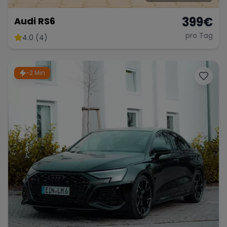
399
€
Audi RS6
pro Tag
4.0 (4)
~2 Min