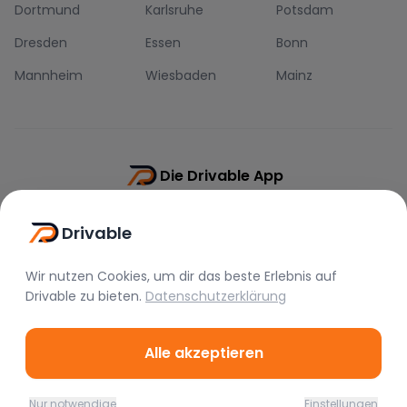
Dortmund
Karlsruhe
Potsdam
Dresden
Essen
Bonn
Mannheim
Wiesbaden
Mainz
Die Drivable App
Push-Benachrichtigungen
Drivable
Direkt-Chat
Schnellere Buchung
Wir nutzen Cookies, um dir das beste Erlebnis auf
Drivable
zu bieten.
Datenschutzerklärung
Alle akzeptieren
©
2026
Drivable.
Alle Rechte vorbehalten.
Nur notwendige
Einstellungen