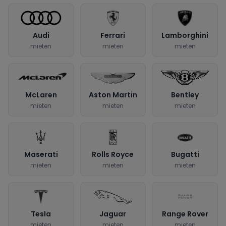
Audi
Ferrari
Lamborghini
mieten
mieten
mieten
McLaren
Aston Martin
Bentley
mieten
mieten
mieten
Maserati
Rolls Royce
Bugatti
mieten
mieten
mieten
Tesla
Jaguar
Range Rover
mieten
mieten
mieten