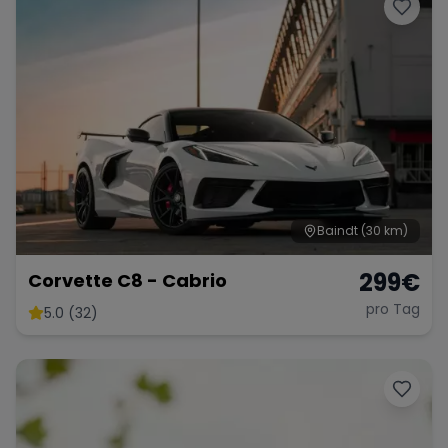
Porsche
Lamborghini
Ferrari
Wann
Zeitraum wählen
McLaren
Ford
Jaguar
Tesla
Chevrolet
Dodge
Baindt
(30 km)
299
€
Corvette C8 - Cabrio
pro Tag
5.0 (32)
Bentley
Rolls Royce
Aston Martin
Bugatti
Lotus
Maserati