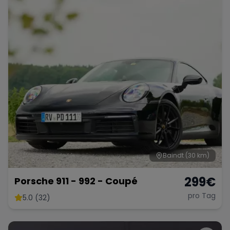
Range Rover
Corvette
Baindt
(30 km)
299
€
Porsche 911 - 992 - Coupé
pro Tag
5.0 (32)