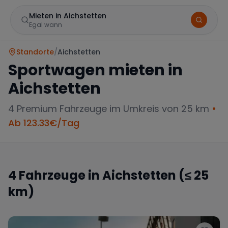
Mieten in Aichstetten
Egal wann
Standorte
/
Aichstetten
Sportwagen mieten in
Aichstetten
4
Premium Fahrzeuge im Umkreis von 25 km
•
Ab
123.33
€/Tag
Marke
4
Fahrzeuge in
Aichstetten
(≤ 25
km)
Mercedes
BMW
Audi