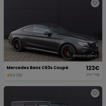
Baindt
(31 km)
123
€
Mercedes Benz C63s Coupé
pro Tag
5.0 (13)