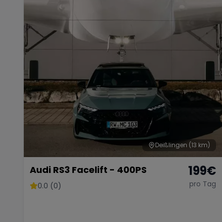
Deißlingen
(13 km)
199
€
Audi RS3 Facelift - 400PS
pro Tag
0.0 (0)