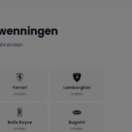
hwenningen
ührenden
Ferrari
Lamborghini
mieten
mieten
Rolls Royce
Bugatti
mieten
mieten