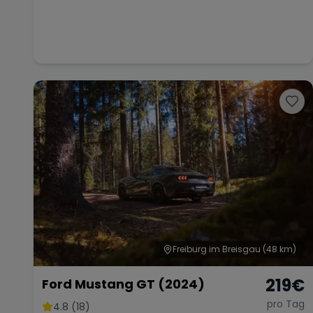
Freiburg im Breisgau
(48 km)
219
€
Ford Mustang GT (2024)
pro Tag
4.8 (18)