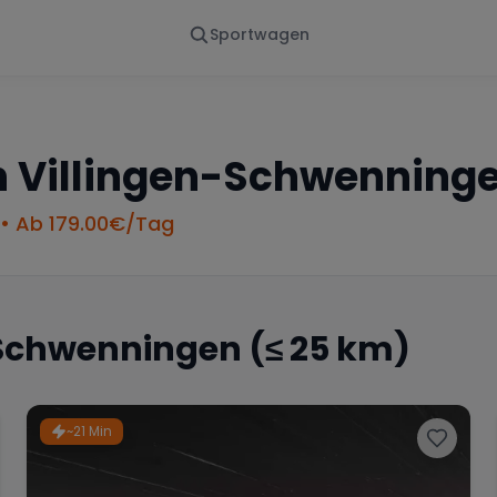
Sportwagen
Von - Bis
Marke
en
Wann
Alle Marken
n
Villingen-Schwenning
• Ab
179.00
€/Tag
-Schwenningen
(≤ 25 km)
~21 Min