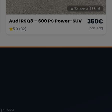
Nürnberg
(33 km)
350
€
Audi RSQ8 – 600 PS Power-SUV
pro Tag
5.0 (32)
QR-Code