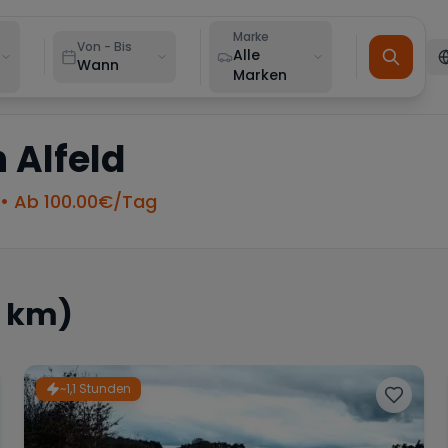
Marke
Von - Bis
Alle
Wann
Marken
n
Alfeld
• Ab
100.00
€/Tag
5 km)
~1,1 Stunden