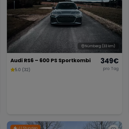
Nürnberg
(33 km)
349
€
Audi RS6 – 600 PS Sportkombi
pro Tag
5.0 (32)
~1,1 Stunden