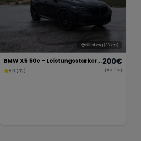
Nürnberg
(33 km)
200
€
BMW X5 50e – Leistungsstarker
Hybrid-SUV mit 489 PS
pro Tag
5.0 (32)