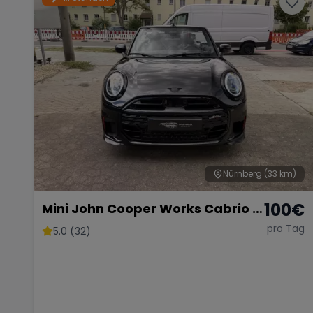
Nürnberg
(33 km)
100
€
Mini John Cooper Works Cabrio –
Fahrspaß Offenes Verdeck
pro Tag
5.0 (32)