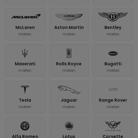
McLaren
Aston Martin
Bentley
mieten
mieten
mieten
Maserati
Rolls Royce
Bugatti
mieten
mieten
mieten
Tesla
Jaguar
Range Rover
mieten
mieten
mieten
Alfa Romeo
Lotus
Corvette