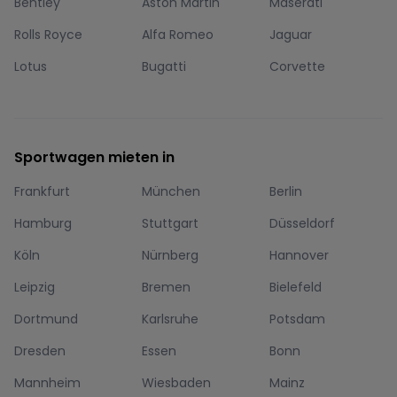
Bentley
Aston Martin
Maserati
Rolls Royce
Alfa Romeo
Jaguar
Lotus
Bugatti
Corvette
Sportwagen mieten in
Frankfurt
München
Berlin
Hamburg
Stuttgart
Düsseldorf
Köln
Nürnberg
Hannover
Leipzig
Bremen
Bielefeld
Dortmund
Karlsruhe
Potsdam
Dresden
Essen
Bonn
Mannheim
Wiesbaden
Mainz