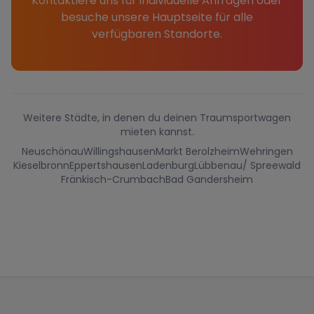
Kontaktiere uns für individuelle Anfragen oder
besuche unsere Hauptseite für alle
verfügbaren Standorte.
Weitere Städte, in denen du deinen Traumsportwagen
mieten kannst.
Neuschönau
Willingshausen
Markt Berolzheim
Wehringen
Kieselbronn
Eppertshausen
Ladenburg
Lübbenau/ Spreewald
Fränkisch-Crumbach
Bad Gandersheim