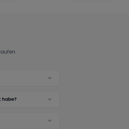
taufen
t habe?