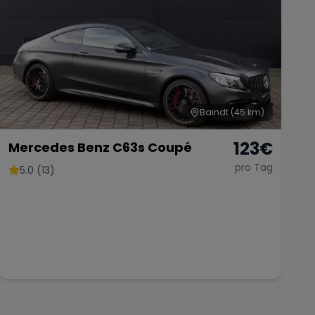
Baindt
(45 km)
123
€
Mercedes Benz C63s Coupé
pro Tag
5.0 (13)