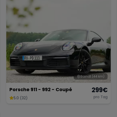
Baindt
(44 km)
299
€
Porsche 911 - 992 - Coupé
pro Tag
5.0 (32)