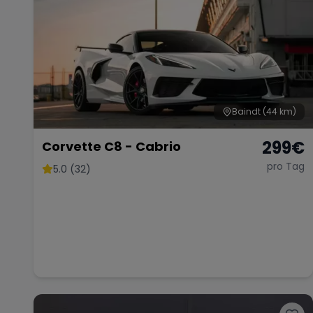
Baindt
(44 km)
299
€
Corvette C8 - Cabrio
pro Tag
5.0 (32)