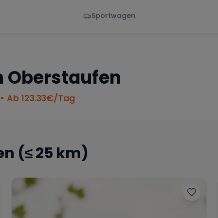
Sportwagen
Von - Bis
Marke
en
Wann
Alle Marken
n
Oberstaufen
• Ab
123.33
€/Tag
en
(≤ 25 km)