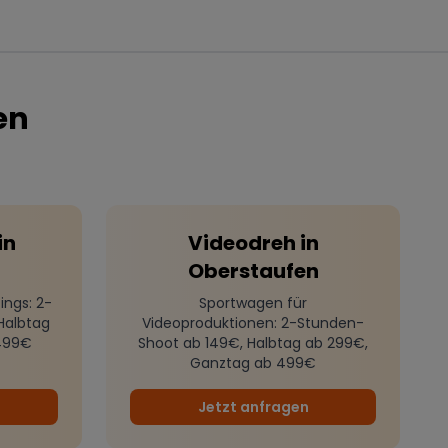
en
in
Videodreh
in
n
Oberstaufen
ings
: 2-
Sportwagen für
Halbtag
Videoproduktionen
: 2-Stunden-
499€
Shoot ab 149€, Halbtag ab 299€,
Ganztag ab 499€
Jetzt anfragen