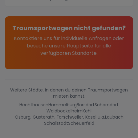
...
Traumsportwagen nicht gefunden?
Kontaktiere uns für individuelle Anfragen oder
besuche unsere Hauptseite für alle
verfügbaren Standorte.
Weitere Städte, in denen du deinen Traumsportwagen
mieten kannst.
Hechthausen
Hammelburg
Borsdorf
Schorndorf
Waldböckelheim
Kehl
Osburg, Gusterath, Farschweiler, Kasel u.a.
Laubach
Schallstadt
Scheuerfeld