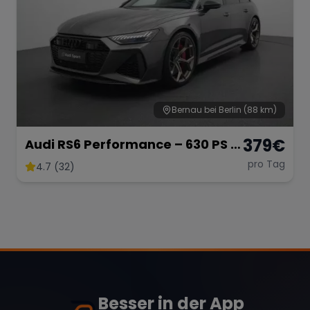
Bernau bei Berlin
(88 km)
379
€
Audi RS6 Performance – 630 PS •
V8 Biturbo • Carbon-Paket •
pro Tag
4.7 (32)
Allrad-Power
Besser in der App