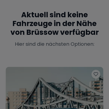
Porsche
Lamborghini
Ferrari
Aktuell sind keine
Wann
Fahrzeuge in der Nähe
Zeitraum wählen
von
Brüssow
verfügbar
McLaren
Ford
Jaguar
Hier sind die nächsten Optionen:
Tesla
Chevrolet
Dodge
Bentley
Rolls Royce
Aston Martin
Bugatti
Lotus
Maserati