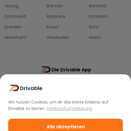
Leipzig
Bremen
Bielefeld
Dortmund
Karlsruhe
Potsdam
Dresden
Essen
Bonn
Mannheim
Wiesbaden
Mainz
Die Drivable App
Push-Benachrichtigungen
Drivable
Direkt-Chat
Schnellere Buchung
Wir nutzen Cookies, um dir das beste Erlebnis auf
Drivable
zu bieten.
Datenschutzerklärung
Alle akzeptieren