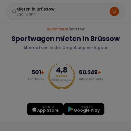
Mieten in Brüssow
Egal wann
Standorte
/
Brüssow
Sportwagen mieten in Brüssow
Alternativen in der Umgebung verfügbar
4,8
501
+
60.249
+
Fahrzeuge
App-Downloads
Marke
178
Bewertungen
LADEN IM
JETZT BEI
Mercedes
BMW
Audi
App Store
Google Play