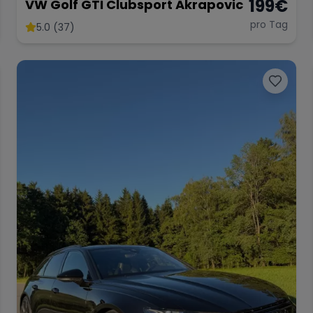
199
€
VW Golf GTI Clubsport Akrapovic
pro Tag
5.0 (37)