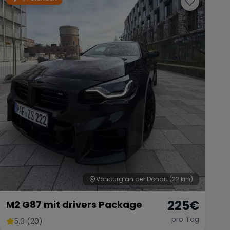
Vohburg an der Donau
(22 km)
225
€
M2 G87 mit drivers Package
pro Tag
5.0 (20)