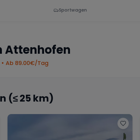
Sportwagen
Von - Bis
Marke
en
Wann
Alle Marken
n
Attenhofen
• Ab
89.00
€/Tag
en
(≤ 25 km)