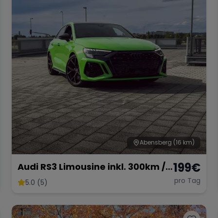
Abensberg
(16 km)
199
€
Audi RS3 Limousine inkl. 300km /
km frei möglich
pro Tag
5.0 (5)