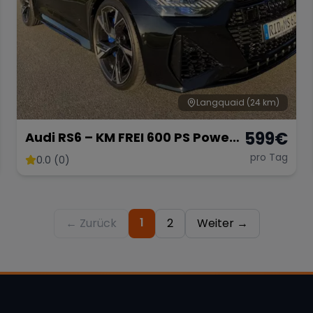
Langquaid
(24 km)
599
€
Audi RS6 – KM FREI 600 PS Power-
Kombi
pro Tag
0.0 (0)
1
← Zurück
2
Weiter →