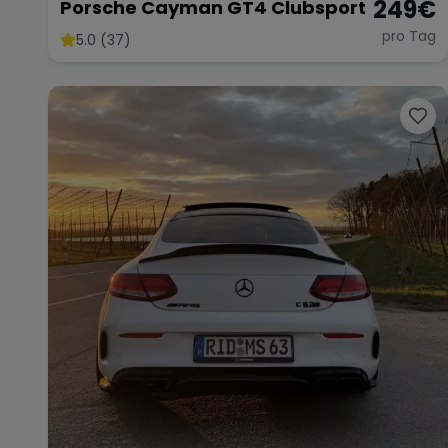
249
€
Porsche Cayman GT4 Clubsport
pro Tag
5.0 (37)