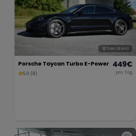
Train
(8 km)
449
€
Porsche Taycan Turbo E-Power
pro Tag
5.0 (8)