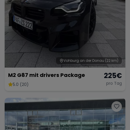
Vohburg an der Donau
(22 km)
225
€
M2 G87 mit drivers Package
pro Tag
5.0 (20)