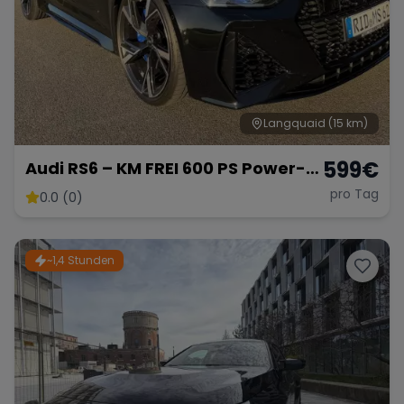
Langquaid
(15 km)
599
€
Audi RS6 – KM FREI 600 PS Power-
Kombi
pro Tag
0.0 (0)
~1,4 Stunden