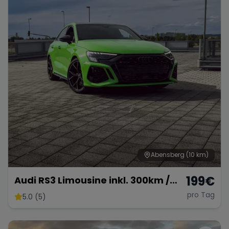
Range Rover
Corvette
Abensberg
(10 km)
199
€
Audi RS3 Limousine inkl. 300km /
km frei möglich
pro Tag
5.0 (5)