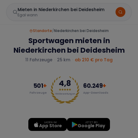
Mieten in Niederkirchen bei Deidesheim
Egal wann
Standorte
/
Niederkirchen bei Deidesheim
Sportwagen mieten in
Niederkirchen bei Deidesheim
11
Fahrzeuge
·
25 km
·
ab
210
€ pro Tag
4,8
Marke
501
+
60.249
+
Fahrzeuge
App-Downloads
194
Bewertungen
Mercedes
BMW
Audi
LADEN IM
JETZT BEI
App Store
Google Play