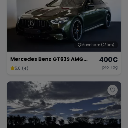
Mannheim
(23 km)
400
€
Mercedes Benz GT63S AMG
FACELIFT
pro Tag
5.0 (4)