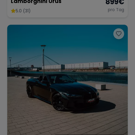
899
€
Lamborghini Urus
pro Tag
5.0 (31)
Range Rover
Corvette