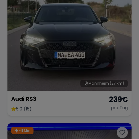
Mannheim
(27 km)
239
€
Audi RS3
pro Tag
5.0 (15)
~11 Min