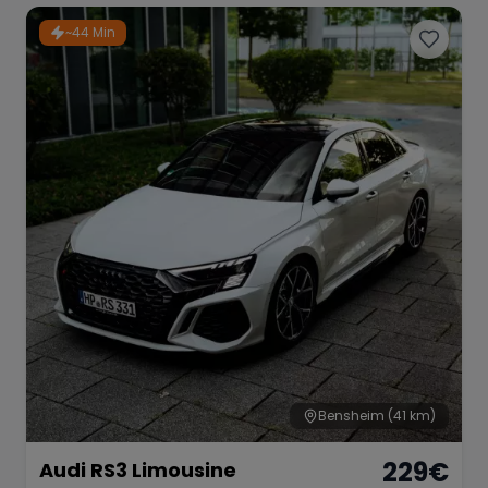
~44 Min
Bensheim
(41 km)
229
€
Audi RS3 Limousine